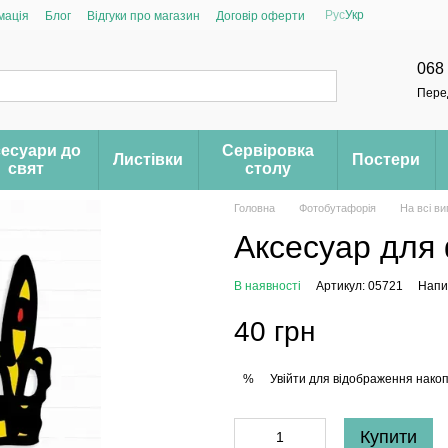
Рус
Укр
мація
Блог
Відгуки про магазин
Договір оферти
068
Пере
есуари до
Сервіровка
Листівки
Постери
свят
столу
Головна
Фотобутафорія
На всі в
Аксесуар для 
В наявності
Артикул: 05721
Напис
40 грн
Увійти
для відображення накоп
%
Купити