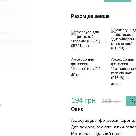
Разом дешевше
Аксесуар для
Аксесуар для
фотосесії
фотосесії
"Корона" (05721)
"Дизайнерськ
капелюшок"
40 грн
(01348)
40 грн
194 грн
200 грн
Ку
ю
Опис
Аксесуар для фотосесії Корона.
Для вечірки, весілля, дівич-вечо
Матеріал – щільний папір.