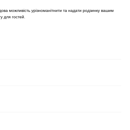
удова можливість урізноманітнити та надати родзинку вашим
у для гостей.