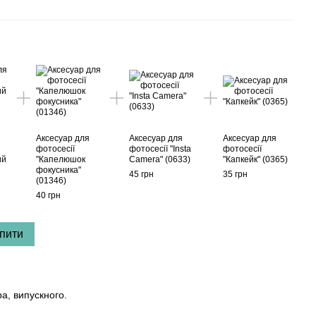
Аксесуар для
Аксесуар для
Аксесуар для
фотосесії
фотосесії "Insta
фотосесії
ий
"Капелюшок
Camera" (0633)
"Капкейк" (0365)
фокусника"
45 грн
35 грн
(01346)
40 грн
пити
ра, випускного.