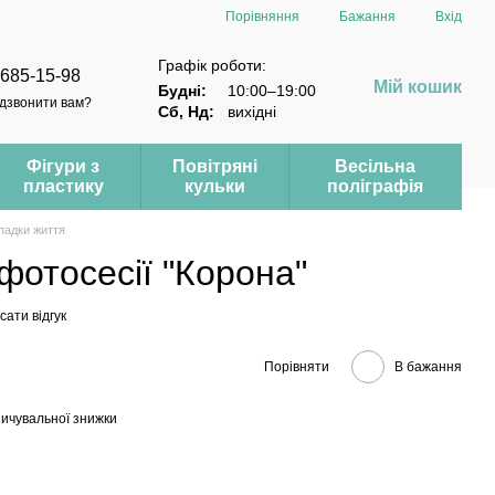
Порівняння
Бажання
Вхід
Графік роботи:
 685-15-98
Мій кошик
Будні:
10:00–19:00
дзвонити вам?
Сб, Нд:
вихідні
Фігури з
Повітряні
Весільна
пластику
кульки
поліграфія
ипадки життя
фотосесії "Корона"
ати відгук
Порівняти
В бажання
ичувальної знижки