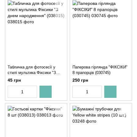
Табличка для фотосесії у
Паперова гірлянда "ФІКСІКИ"
стилі мультика Фіксики "З
8 прапорців (030745)
днем ​​народження" (038015)
45 грн
250 грн