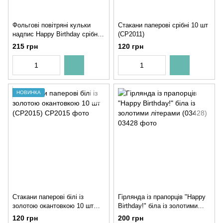
Фольгові повітряні кульки
Стакани паперові срібні 10 шт
надпис Happy Birthday срібні
(CP2011)
літери 40 см (B382023)
215 грн
120 грн
НОВИНКА
Стакани паперові білі із
Гірлянда із прапорців "Happy
золотою окантовкою 10 шт
Birthday!" біла із золотими
(CP2015)
літерами (03428)
120 грн
200 грн