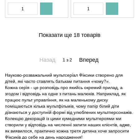
Показати ще 18 товарів
Назад
Вперед
1
з 2
Науково-розважальний мультсеріал Фіксики створено для
дітей, які часто ставлять батькам питання «чому?».
Кожна серія - це розповідь про якийсь окремий прилад, а
згодом і відповідь на одне з питань малюків. Наприклад, як
працює пульт управління, як на маленькому диску
поміщаються кілька мультфільмів, чому папір білий діти
дізнаються у доступній формі від улюблених мультперсонажів.
Колекцію декорацій із цими кумедними мультгероями ми
створили у відповідь на численні запити наших клієнтів, адже,
як виявилося, практично кожна третя дитина хоче запросити
Фіксиків до себе на день народження!