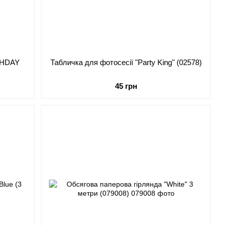
THDAY
Табличка для фотосесії "Party King" (02578)
45 грн