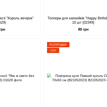
сії "Король вечірок"
Топпери для капкейків "Happy Birthd
629)
10 шт (02349)
 грн
80 грн
РОЗПРОДАЖ
−22%