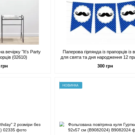
а вечірку "It's Party
Паперова гірлянда із прапорців із 
порців (02610)
для свята та дня народження 12 пр
(021178)
 грн
300 грн
НОВИНКА