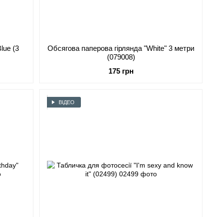
lue (3
Обсягова паперова гірлянда "White" 3 метри
(079008)
175 грн
ВІДЕО