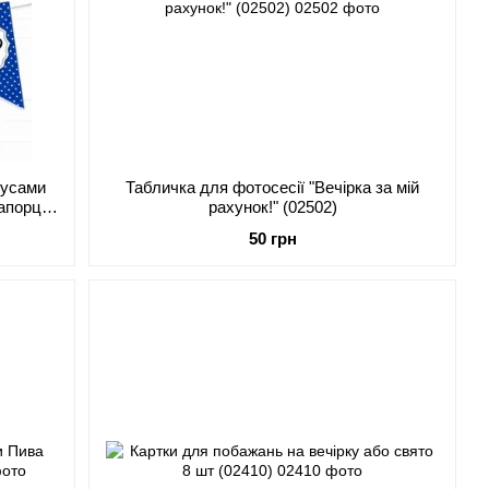
вусами
Табличка для фотосесії "Вечірка за мій
апорців
рахунок!" (02502)
50 грн