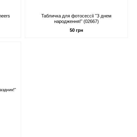
heers
Табличка для фотосессії "З днем
народження!" (02667)
50 грн