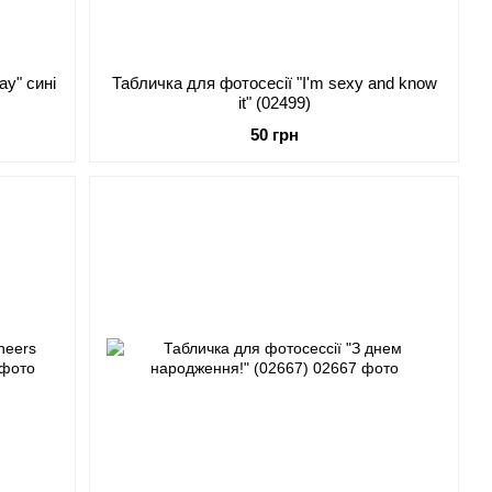
ay" сині
Табличка для фотосесії "I'm sexy and know
it" (02499)
50 грн