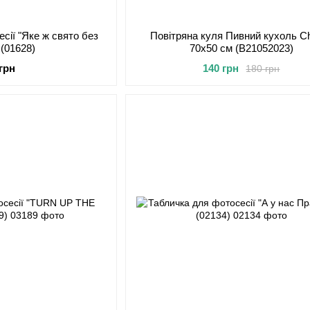
сії "Яке ж свято без
Повітряна куля Пивний кухоль C
 (01628)
70x50 см (B21052023)
 грн
140 грн
180 грн