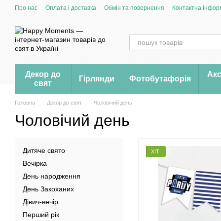
Перейти до основного контенту
Про нас
Оплата і доставка
Обмін та повернення
Контактна інфор
Декор до
Акс
Гірлянди
Фотобутафорія
свят
Головна
Декор до свят
Чоловічий день
Чоловічий день
Дитяче свято
ХІТ
Вечірка
День народження
День Закоханих
Дівич-вечір
Перший рік