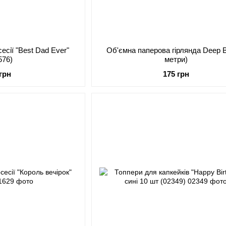
есії "Best Dad Ever"
Об'ємна паперова гірлянда Deep B
576)
метри)
 грн
175 грн