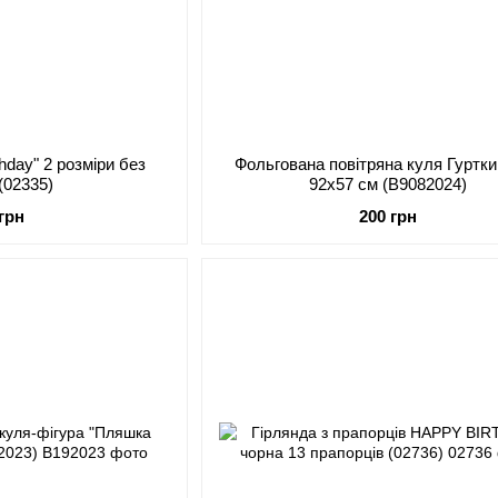
hday" 2 розміри без
Фольгована повітряна куля Гуртк
(02335)
92x57 см (B9082024)
 грн
200 грн