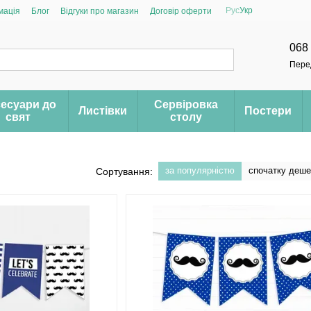
Рус
Укр
мація
Блог
Відгуки про магазин
Договір оферти
068
Пере
есуари до
Сервіровка
Листівки
Постери
свят
столу
за популярністю
спочатку деш
Сортування: