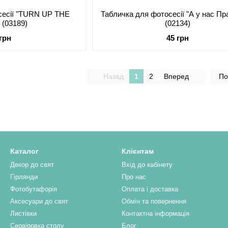
сесії "TURN UP THE
Табличка для фотосесії "А у нас Пр
 (03189)
(02134)
 грн
45 грн
Назад
1
2
Вперед
По
Каталог
Клієнтам
Декор до свят
Вхід до кабінету
Гірлянди
Про нас
Фотобутафорія
Оплата і доставка
Аксесуари до свят
Обмін та повернення
Листівки
Контактна інформація
Сервіровка столу
Блог