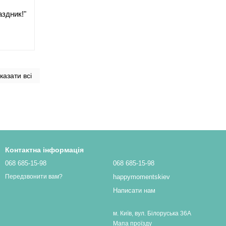
аздник!"
казати всі
Контактна інформація
068 685-15-98
068 685-15-98
happymomentskiev
Передзвонити вам?
Написати нам
м. Київ, вул. Білоруська 36А
Мапа проїзду