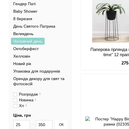
Гендер Паті
Baby Shower
8 березня
День Святого Патрика
Великдень
Чоловічий день
Октоберфест
Паперова гірлянда н
time" 12 пра
Хелловін
275
Новий рік
Упаковка для подарунків
Оренда декору для свят та
фотосесій
Розпродаж
1
Новинка
1
Хіт
1
Ціна, грн
Від Ціна, грн
До Ціна, грн
ОК