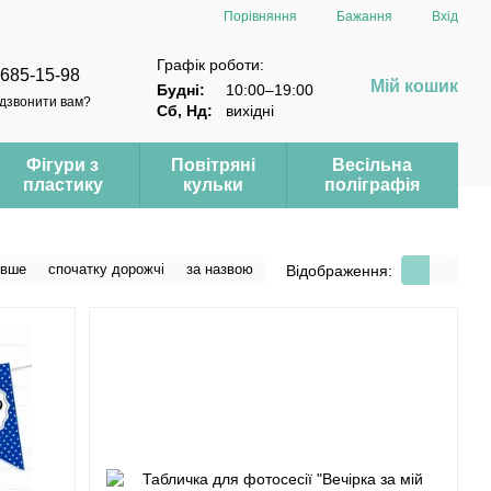
Порівняння
Бажання
Вхід
Графік роботи:
 685-15-98
Мій кошик
Будні:
10:00–19:00
дзвонити вам?
Сб, Нд:
вихідні
Фігури з
Повітряні
Весільна
пластику
кульки
поліграфія
евше
спочатку дорожчі
за назвою
Відображення: