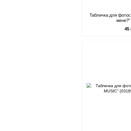
Табличка для фотосе
мене?"
45