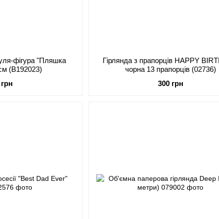
куля-фігура "Пляшка
Гірлянда з прапорців HAPPY BIR
 см (B192023)
чорна 13 прапорців (02736)
 грн
300 грн