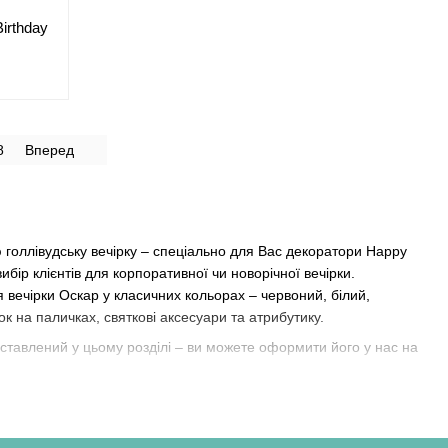
irthday
8
Вперед
ю голлівудську вечірку – спеціально для Вас декоратори Happy
ір клієнтів для корпоративної чи новорічної вечірки.
 вечірки Оскар у класичних кольорах – червоний, білий,
ок на паличках, святкові аксесуари та атрибутику.
дставлений у цьому розділі – ви можете оформити його у нас на