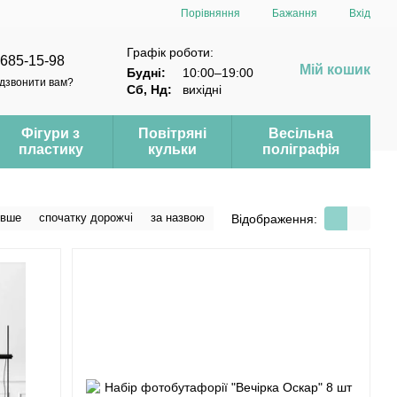
Порівняння
Бажання
Вхід
Графік роботи:
 685-15-98
Мій кошик
Будні:
10:00–19:00
дзвонити вам?
Сб, Нд:
вихідні
Фігури з
Повітряні
Весільна
пластику
кульки
поліграфія
евше
спочатку дорожчі
за назвою
Відображення: