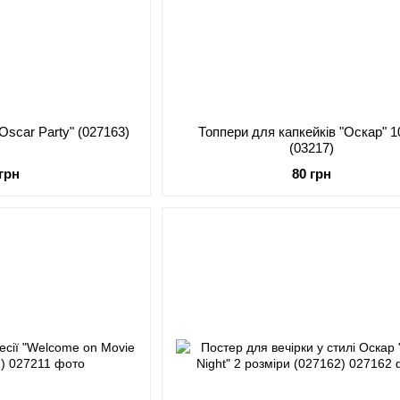
Oscar Party" (027163)
Топпери для капкейків "Оскар" 1
(03217)
 грн
80 грн