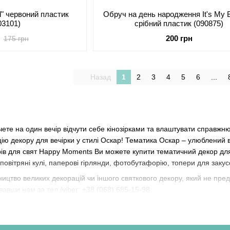
rl" червоний пластик
Обруч на день народження It's My B
03101)
срібний пластик (090875)
200 грн
175 грн
Назад
1
2
3
4
5
6
...
чете на один вечір відчути себе кінозірками та влаштувати справжн
ю декору для вечірки у стилі Оскар! Тематика Оскар – улюблений виб
рів для свят Happy Moments Ви можете купити тематичний декор для
повітряні кулі, паперові гірлянди, фотобутафорію, топери для закус
ицтво великих декорацій чи іншого святкового декору, який не пре
вши нам за тел./viber: +38 (068) 685-15-98