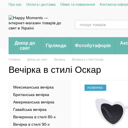
Перейти до основного контенту
Про нас
Оплата і доставка
Обмін та повернення
Контактна інфор
Декор до
Акс
Гірлянди
Фотобутафорія
свят
Головна
Декор до свят
Вечірка
Вечірка в стилі Оскар
Вечірка в стилі Оскар
Мексиканська вечірка
НОВИНКА
Британська вечірка
Американська вечірка
Гавайська вечірка
Вечеринка в стилі 80-х
Вечірка в стилі 90-х