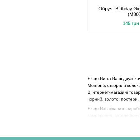
Обруч "Birthday Gi
(M90
145 грн
Якщо Ви та Ваші друзі хо
Moments створили колекці
В інтернет-магазині това
чорний, золото: постери, 
Якщо Вас цікавить виробн
замовлення, зателефонува