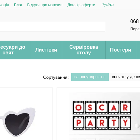
Рус
Укр
мація
Блог
Відгуки про магазин
Договір оферти
068
Пере
есуари до
Сервіровка
Листівки
Постери
свят
столу
за популярністю
спочатку деш
Сортування: