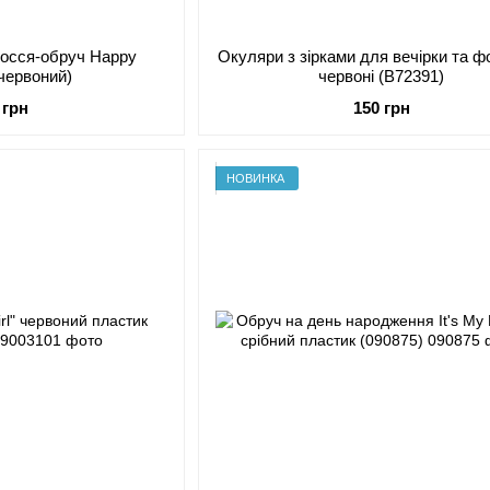
лосся-обруч Happy
Окуляри з зірками для вечірки та ф
(червоний)
червоні (B72391)
 грн
150 грн
НОВИНКА