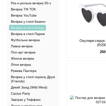
Рок-н-рольна вечірка 50-х
Вечірка ТІК ТОК
Вечірка YouTube
Вечірка у стилі Казино
Вечірка в стилі Оскар
Вечірка в стилі Париж
Футбольна вечірка
Окуляри-серця 
(R20
Пивна вечірка
250
Поп-арт вечірка
Жіноча вечірка
Літня вечірка
Рожева Пантера
Вечірка у стилі серіалу Друзі
(Friends)
Дикий Захід (Wild West)
Cactus Party
Завтрак у Тиффані
Декор з українською