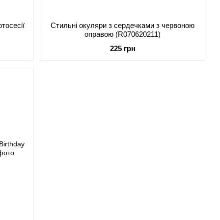
отосесії
Стильні окуляри з сердечками з червоною
оправою (R070620211)
225 грн