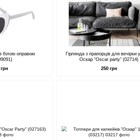
з білою оправою
Гірлянда з прапорців для вечірки у
09091)
Оскар "Oscar party" (02714)
 грн
250 грн