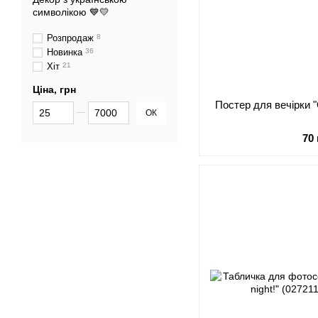
символікою 💙💛
Розпродаж
8
Новинка
36
Хіт
21
Ціна, грн
Постер для вечірки "
Від Ціна, грн
До Ціна, грн
ОК
70