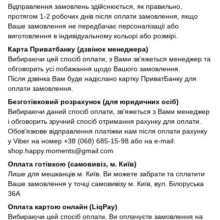
Відправлення замовлень здійснюється, як правильно,
протягом 1-2 робочих днів після оплати замовлення, якщо
Ваше замовлення не передбачає персоналізації або
виготовлення в індивідуальному кольорі або розмірі.
Карта Приватбанку (дзвінок менеджера)
Вибираючи цей спосіб оплати, з Вами зв'яжеться менеджер та
обговорить усі побажання щодо Вашого замовлення.
Після дзвінка Вам буде надіслано картку ПриватБанку для
оплати замовлення.
Безготівковий розрахунок (для юридичних осіб)
Вибираючи даний спосіб оплати, зв'яжеться з Вами менеджер
і обговорить зручний спосіб отримання рахунку для оплати.
Обов'язкове відправлення платіжки нам після оплати рахунку
у Viber на номер +38 (068) 685-15-98 або на e-mail:
shop.happy.moments@gmail.com
Оплата готівкою (самовивіз, м. Київ)
Лише для мешканців м. Київ. Ви можете забрати та сплатити
Ваше замовлення у точці самовивізу м. Київ, вул. Білоруська
36А
Оплата картою онлайн (LiqPay)
Вибираючи цей спосіб оплати, Ви оплачуєте замовлення на