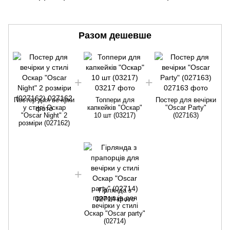
Разом дешевше
Постер для вечірки
Топпери для
Постер для вечірки
у стилі Оскар
капкейків "Оскар"
"Oscar Party"
"Oscar Night" 2
10 шт (03217)
(027163)
розміри (027162)
Гірлянда з
прапорців для
вечірки у стилі
Оскар "Oscar party"
(02714)