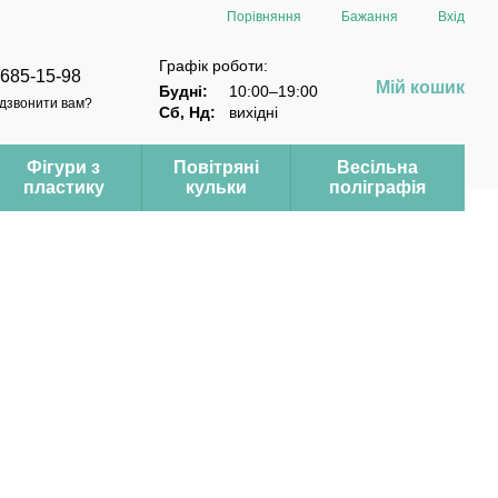
Порівняння
Бажання
Вхід
Графік роботи:
 685-15-98
Мій кошик
Будні:
10:00–19:00
дзвонити вам?
Сб, Нд:
вихідні
Фігури з
Повітряні
Весільна
пластику
кульки
поліграфія