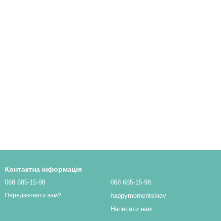
Контактна інформація
068 685-15-98
068 685-15-98
happymomentskiev
Передзвонити вам?
Написати нам