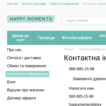
Перейти до основного контенту
Про нас
Оплата і доставка
Обмін та повернення
Контактна інфор
Декор до
Акс
Гірлянди
Фотобутафорія
свят
Про нас
Головна
Контактна інформація
Контактна 
Оплата і доставка
Обмін та повернення
068 685-15-98
Контактна інформація
Замовити дзвіно
Блог
Написати нам
Відгуки про магазин
068 685-15-98
Договір оферти
happymomentskiev