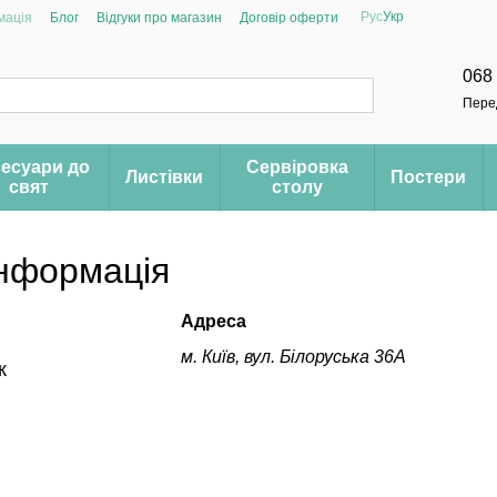
Рус
Укр
мація
Блог
Відгуки про магазин
Договір оферти
068
Пере
есуари до
Сервіровка
Листівки
Постери
свят
столу
інформація
Адреса
м. Київ, вул. Білоруська 36А
к