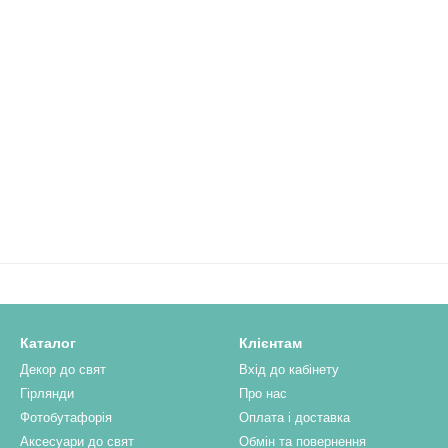
Каталог
Клієнтам
Декор до свят
Вхід до кабінету
Гірлянди
Про нас
Фотобутафорія
Оплата і доставка
Аксесуари до свят
Обмін та повернення