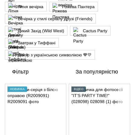
Літня вечірка
Рожева Пантера
Вечірка у стилі серіалу Друзі (Friends)
Дикий Захід (Wild West)
Cactus Party
Завтрак у Тиффані
Декор з українською символікою 💙💛
Фільтр
За популярністю
НОВИНКА
ВІДЕО