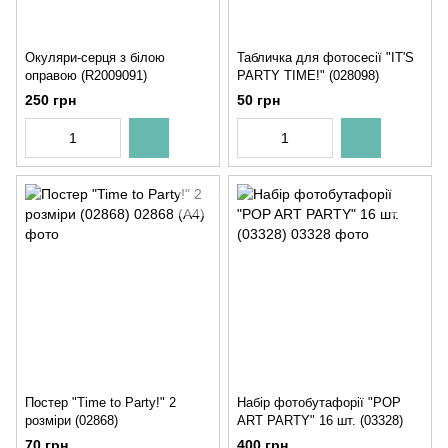
Окуляри-серця з білою
Табличка для фотосесії "IT'S
оправою (R2009091)
PARTY TIME!" (028098)
250 грн
50 грн
Постер "Time to Party!" 2
Набір фотобутафорії "POP
розміри (02868)
ART PARTY" 16 шт. (03328)
70 грн
400 грн