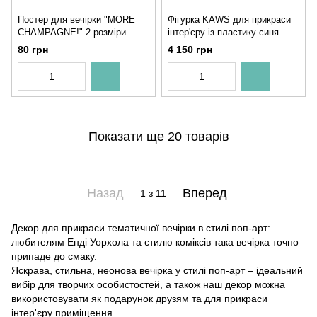
Постер для вечірки "MORE
Фігурка KAWS для прикраси
CHAMPAGNE!" 2 розміри
інтер'єру із пластику синя
(02816)
140х60 см (KW709812)
80 грн
4 150 грн
Показати ще 20 товарів
Назад
Вперед
1
з 11
Декор для прикраси тематичної вечірки в стилі поп-арт:
любителям Енді Уорхола та стилю коміксів така вечірка точно
припаде до смаку.
Яскрава, стильна, неонова вечірка у стилі поп-арт – ідеальний
вибір для творчих особистостей, а також наш декор можна
використовувати як подарунок друзям та для прикраси
інтер'єру приміщення.