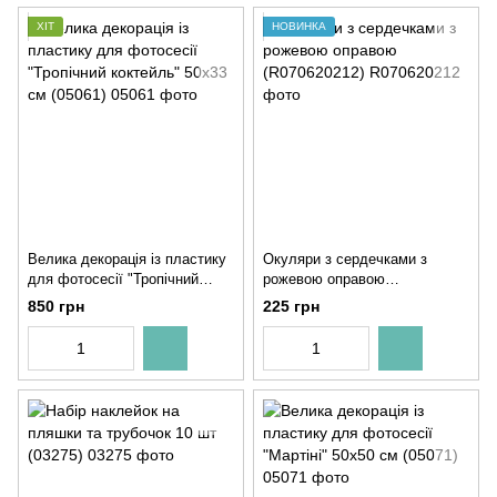
ХІТ
НОВИНКА
Велика декорація із пластику
Окуляри з сердечками з
для фотосесії "Тропічний
рожевою оправою
коктейль" 50х33 см (05061)
(R070620212)
850 грн
225 грн