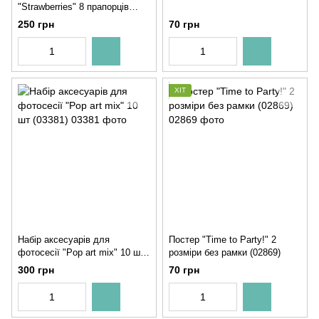
"Strawberries" 8 прапорців
(03278)
250 грн
70 грн
ХІТ
Набір аксесуарів для
Постер "Time to Party!" 2
фотосесії "Pop art mix" 10 шт
розміри без рамки (02869)
(03381)
300 грн
70 грн