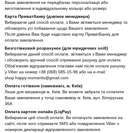
Ваше замовлення не передбачає персоналізації або
виготовлення в індивідуальному кольорі або розмірі.
Карта Приватбанку (дзвінок менеджера)
Вибираючи цей спосіб оплати, з Вами зв'яжеться менеджер та
обговорить усі побажання щодо Вашого замовлення.
Після дзвінка Вам буде надіслано картку ПриватБанку для
оплати замовлення.
Безготівковий розрахунок (для юридичних осіб)
Вибираючи даний спосіб оплати, зв'яжеться з Вами менеджер
і обговорить зручний спосіб отримання рахунку для оплати.
Обов'язкове відправлення платіжки нам після оплати рахунку
у Viber на номер +38 (068) 685-15-98 або на e-mail:
shop.happy.moments@gmail.com
Оплата готівкою (самовивіз, м. Київ)
Лише для мешканців м. Київ. Ви можете забрати та сплатити
Ваше замовлення у точці самовивізу м. Київ, вул. Білоруська
36А
Оплата картою онлайн (LiqPay)
Вибираючи цей спосіб оплати, Ви оплачуєте замовлення на
сайті, після чого отримаєте SMS або повідомлення Viber з
номером декларації відправленного замовлення.