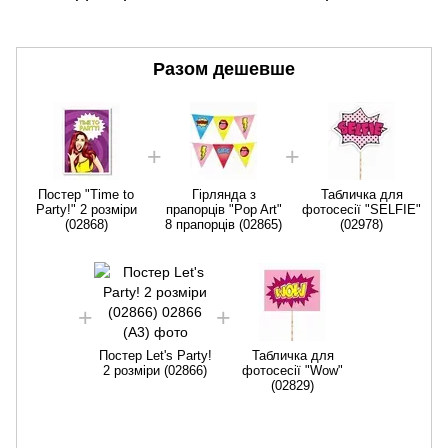
Разом дешевше
Постер "Time to
Гірлянда з
Табличка для
Party!" 2 розміри
прапорців "Pop Art"
фотосесії "SELFIE"
(02868)
8 прапорців (02865)
(02978)
Постер Let's Party!
Табличка для
2 розміри (02866)
фотосесії "Wow"
(02829)