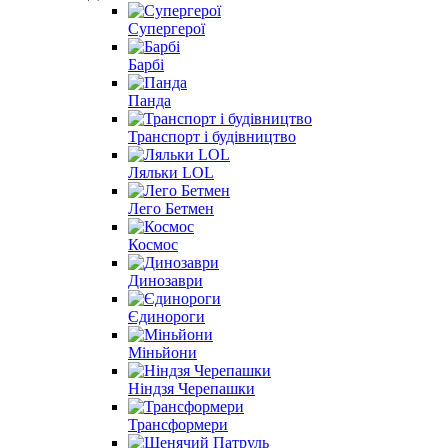
Супергерої
Барбі
Панда
Транспорт і будівництво
Ляльки LOL
Лего Бетмен
Космос
Динозаври
Єдинороги
Міньйони
Ніндзя Черепашки
Трансформери