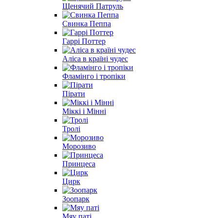
Щенячий Патруль
Свинка Пеппа
Гаррі Поттер
Аліса в країні чудес
Фламінго і тропіки
Пірати
Міккі і Мінні
Тролі
Морозиво
Принцеса
Цирк
Зоопарк
Мяу паті