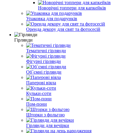
Новорічні топпери для капкейків
Упаковка для подарунків
Оренда декору для свят та фотосесій
Гірлянди
Тематичні гірлянди
Фігурні гірлянди
Об`ємні гірлянди
Паперові віяла
Кульки-соти
Пом-пони
Шторки з фольгою
Гірлянди для вечірки