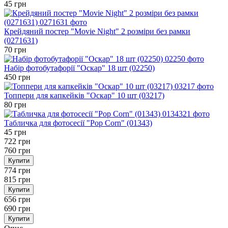
45 грн
Крейдяний постер "Movie Night" 2 розміри без рамки
(0271631)
70 грн
Набір фотобутафорії "Оскар" 18 шт (02250)
450 грн
Топпери для капкейків "Оскар" 10 шт (03217)
80 грн
Табличка для фотосесії "Pop Corn" (01343)
45 грн
722 грн
760 грн
Купити
774 грн
815 грн
Купити
656 грн
690 грн
Купити