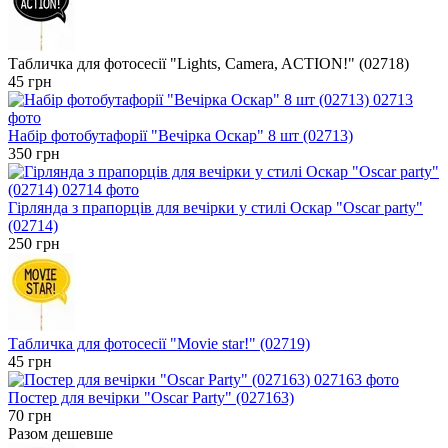
Табличка для фотосесії "Lights, Camera, ACTION!" (02718)
45 грн
Набір фотобутафорії "Вечірка Оскар" 8 шт (02713)
350 грн
Гірлянда з прапорців для вечірки у стилі Оскар "Oscar party"
(02714)
250 грн
Табличка для фотосесії "Movie star!" (02719)
45 грн
Постер для вечірки "Oscar Party" (027163)
70 грн
Разом дешевше