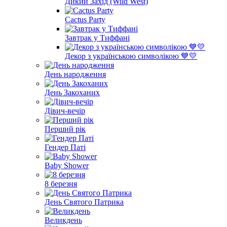
Дикий Захід (Wild West)
Cactus Party
Завтрак у Тиффані
Декор з українською символікою 💙💛
День народження
День Закоханих
Дівич-вечір
Перший рік
Гендер Паті
Baby Shower
8 березня
День Святого Патрика
Великдень