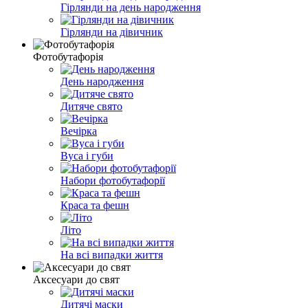
Гірлянди на день народження
Гірлянди на дівичник
Фотобутафорія
День народження
Дитяче свято
Вечірка
Вуса і губи
Набори фотобутафорії
Краса та фешн
Літо
На всі випадки життя
Аксесуари до свят
Дитячі маски