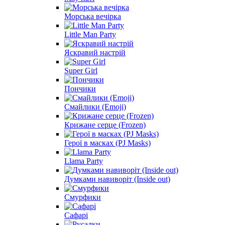
Морська вечірка
Little Man Party
Яскравий настрій
Super Girl
Пончики
Смайлики (Emoji)
Крижане серце (Frozen)
Герої в масках (PJ Masks)
Llama Party
Думками навиворіт (Inside out)
Смурфики
Сафарі