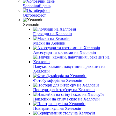
Чоловічий день
Октоберфест
Хелловін
Гірлянди на Хелловін
Маски на Хеловін
Аксесуари та костюми на Хелловін
Павуки, кажани, павутиння і реквізит на
Хелловін
Фотобутафорія на Хелловін
Постери для інтер'єру на Хелловін
Наклейки на стіну і скло на Хеллоуїн
Повітряні кулі на Хелловін