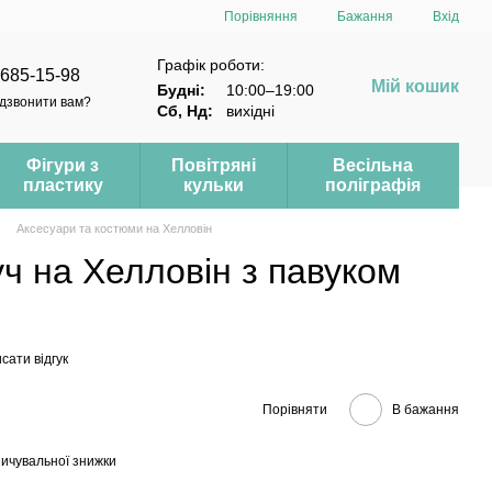
Порівняння
Бажання
Вхід
Графік роботи:
 685-15-98
Мій кошик
Будні:
10:00–19:00
дзвонити вам?
Сб, Нд:
вихідні
Фігури з
Повітряні
Весільна
пластику
кульки
поліграфія
Аксесуари та костюми на Хелловін
ч на Хелловін з павуком
сати відгук
Порівняти
В бажання
ичувальної знижки