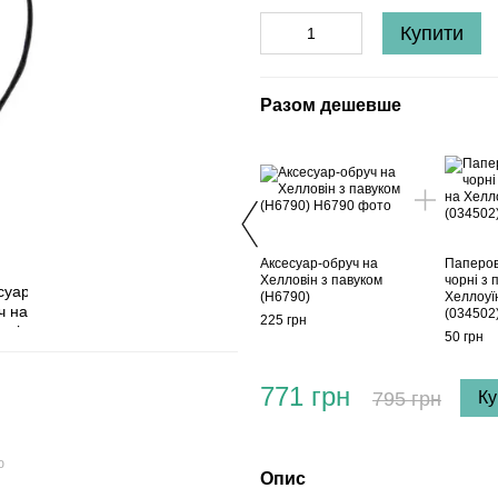
Купити
Разом дешевше
Аксесуар-обруч на
Паперов
Хелловін з павуком
чорні з
(H6790)
Хеллоуї
(034502
225 грн
50 грн
771 грн
795 грн
Ку
ю
Опис