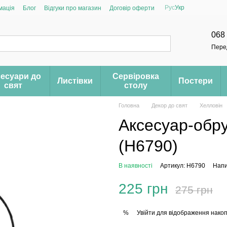
Рус
Укр
мація
Блог
Відгуки про магазин
Договір оферти
068
Пере
есуари до
Сервіровка
Листівки
Постери
свят
столу
Головна
Декор до свят
Хелловін
Аксесуар-обру
(H6790)
В наявності
Артикул: H6790
Напи
225 грн
275 грн
Увійти
для відображення накоп
%