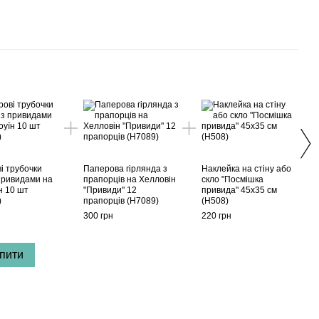
Раз
і трубочки
Паперова гірлянда з
Наклейка на стіну або
Аксе
 привидами на
прапорців на Хелловін
скло "Посмішка
Хелл
н 10 шт
"Привиди" 12
привида" 45x35 см
(H67
)
прапорців (H7089)
(H508)
225 г
300 грн
220 грн
51
пити