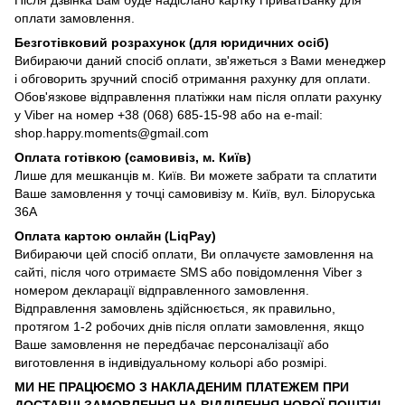
оплати замовлення.
Безготівковий розрахунок (для юридичних осіб)
Вибираючи даний спосіб оплати, зв'яжеться з Вами менеджер
і обговорить зручний спосіб отримання рахунку для оплати.
Обов'язкове відправлення платіжки нам після оплати рахунку
у Viber на номер +38 (068) 685-15-98 або на e-mail:
shop.happy.moments@gmail.com
Оплата готівкою (самовивіз, м. Київ)
Лише для мешканців м. Київ. Ви можете забрати та сплатити
Ваше замовлення у точці самовивізу м. Київ, вул. Білоруська
36А
Оплата картою онлайн (LiqPay)
Вибираючи цей спосіб оплати, Ви оплачуєте замовлення на
сайті, після чого отримаєте SMS або повідомлення Viber з
номером декларації відправленного замовлення.
Відправлення замовлень здійснюється, як правильно,
протягом 1-2 робочих днів після оплати замовлення, якщо
Ваше замовлення не передбачає персоналізації або
виготовлення в індивідуальному кольорі або розмірі.
МИ НЕ ПРАЦЮЄМО З НАКЛАДЕНИМ ПЛАТЕЖЕМ ПРИ
ДОСТАВЦІ ЗАМОВЛЕННЯ НА ВІДДІЛЕННЯ НОВОЇ ПОШТИ!