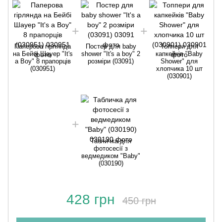
Паперова гірлянда
Постер для baby
Топпери для
на Бейбі Шауер "It's
shower "It's a boy" 2
капкейків "Baby
н
a Boy" 8 прапорців
розміри (03091)
Shower" для
(030951)
хлопчика 10 шт
(030901)
Табличка для
фотосесії з
ведмедиком "Baby"
(030190)
428 грн
450 грн