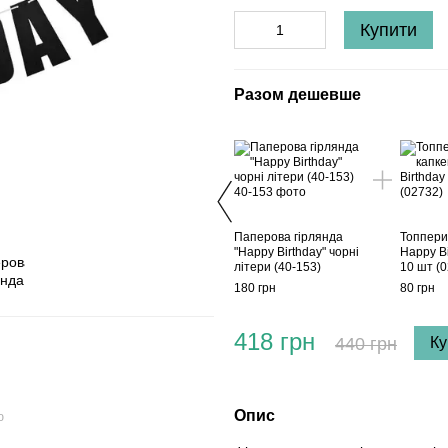
Купити
Разом дешевше
Паперова гірлянда
Топпери 
"Happy Birthday" чорні
Happy Bi
літери (40-153)
10 шт (
180 грн
80 грн
418 грн
440 грн
Ку
Опис
ю