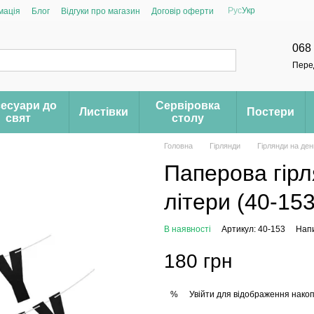
Рус
Укр
мація
Блог
Відгуки про магазин
Договір оферти
068
Пере
есуари до
Сервіровка
Листівки
Постери
свят
столу
Головна
Гірлянди
Гірлянди на де
Паперова гірл
літери (40-153
В наявності
Артикул: 40-153
Напи
180 грн
Увійти
для відображення накоп
%