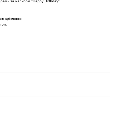
ерами та написом "Happy Birthday".
для кріплення.
три.