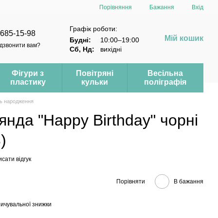
Порівняння
Бажання
Вхід
Графік роботи:
 685-15-98
Мій кошик
Будні:
10:00–19:00
дзвонити вам?
Сб, Нд:
вихідні
Фігури з
Повітряні
Весільна
пластику
кульки
поліграфія
нь народження
янда "Happy Birthday" чорні
)
сати відгук
Порівняти
В бажання
ичувальної знижки