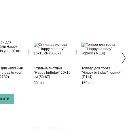
Раз
для капкейків
Стильна листівка
Топпер для торта
Папе
rthday to you!
"Happy birthday" 10x15
"Happy birthday" чорний
гірл
02732)
см (50-67)
(T-114)
Birth
літер
30 грн
150 грн
180 г
пити
45