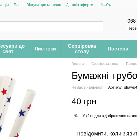
Рус
Укр
мація
Блог
Відгуки про магазин
Договір оферти
068
Пере
есуари до
Сервіровка
Листівки
Постери
свят
столу
Головна
Сервіровка столу
Паперо
Бумажні трубоч
Немає в наявності
Артикул: straws-
40 грн
Увійти
для відображення накоп
%
Повідомити, коли з'яви