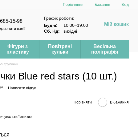
Порівняння
Бажання
Вхід
Графік роботи:
 685-15-98
Мій кошик
Будні:
10:00–19:00
дзвонити вам?
Сб, Нд:
вихідні
Фігури з
Повітряні
Весільна
пластику
кульки
поліграфія
ві трубочки
ки Blue red stars (10 шт.)
85
Написати відгук
Порівняти
В бажання
ичувальної знижки
ться