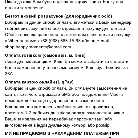
Після дзвінка Вам буде надіслано картку ПриватБанку для
оплати замовлення.
Безготівковий розрахунок (для юридичних осіб)
Вибираючи даний спосіб оплати, зв'яжеться з Вами менеджер
і обговорить зручний спосіб отримання рахунку для оплати.
Обов'язкове відправлення платіжки нам після оплати рахунку
у Viber на номер +38 (068) 685-15-98 або на e-mail:
shop.happy.moments@gmail.com
Оплата готівкою (самовивіз, м. Київ)
Лише для мешканців м. Київ. Ви можете забрати та сплатити
Ваше замовлення у точці самовивізу м. Київ, вул. Білоруська
36А
Оплата картою онлайн (LiqPay)
Вибираючи цей спосіб оплати, Ви оплачуєте замовлення на
сайті, після чого отримаєте SMS або повідомлення Viber з
номером декларації відправленного замовлення.
Відправлення замовлень здійснюється, як правильно,
протягом 1-2 робочих днів після оплати замовлення, якщо
Ваше замовлення не передбачає персоналізації або
виготовлення в індивідуальному кольорі або розмірі.
МИ НЕ ПРАЦЮЄМО З НАКЛАДЕНИМ ПЛАТЕЖЕМ ПРИ