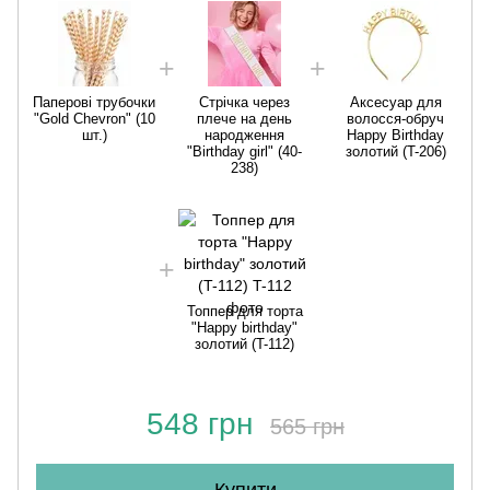
Паперові трубочки
Стрічка через
Аксесуар для
"Gold Chevron" (10
плече на день
волосся-обруч
шт.)
народження
Happy Birthday
"Birthday girl" (40-
золотий (T-206)
238)
Топпер для торта
"Happy birthday"
золотий (T-112)
548 грн
565 грн
Купити