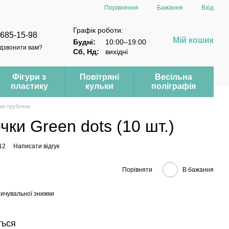
Порівняння
Бажання
Вхід
Графік роботи:
 685-15-98
Мій кошик
Будні:
10:00–19:00
дзвонити вам?
Сб, Нд:
вихідні
Фігури з
Повітряні
Весільна
пластику
кульки
поліграфія
ві трубочки
чки Green dots (10 шт.)
12
Написати відгук
Порівняти
В бажання
ичувальної знижки
ться