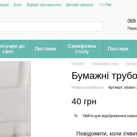
Рус
Укр
мація
Блог
Відгуки про магазин
Договір оферти
068
Пере
есуари до
Сервіровка
Листівки
Постери
свят
столу
Головна
Сервіровка столу
Паперо
Бумажні трубо
Немає в наявності
Артикул: straws-
40 грн
Увійти
для відображення накоп
%
Повідомити, коли з'яви