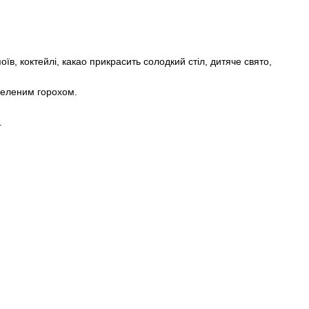
їв, коктейлі, какао прикрасить солодкий стіл, дитяче свято,
-зеленим горохом.
.