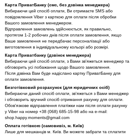
Карта ПриватБанку (смс, без дзвінка менеджера)
Вибираючи цей спосіб оплати, Ви отримаєте SMS або
повідомлення Viber з карткою для оплати після обробки
Вашого замовлення менеджером.
Відправлення замовлень здійснюється, як правильно,
протягом 1-2 робочих днів після оплати замовлення, якщо
Ваше замовлення не передбачає персоналізації або
виготовлення в індивідуальному кольорі або розмірі.
Карта Приватбанку (дзвінок менеджера)
Вибираючи цей спосіб оплати, з Вами зв'яжеться менеджер та
обговорить усі побажання щодо Вашого замовлення.
Після дзвінка Вам буде надіслано картку ПриватБанку для
оплати замовлення.
Безготівковий розрахунок (для юридичних осіб)
Вибираючи даний спосіб оплати, зв'яжеться з Вами менеджер
і обговорить зручний спосіб отримання рахунку для оплати.
Обов'язкове відправлення платіжки нам після оплати рахунку
у Viber на номер +38 (068) 685-15-98 або на e-mail:
shop.happy.moments@gmail.com
Оплата готівкою (самовивіз, м. Київ)
Лише для мешканців м. Київ. Ви можете забрати та сплатити