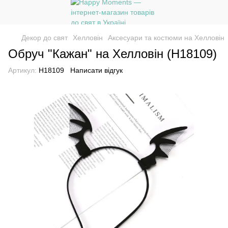
Декор до свят
Хелловін
Аксесуари та костюми на Хелловін
Обруч "Кажан" на Хелловін (H18109)
Артикул:
H18109
Написати відгук