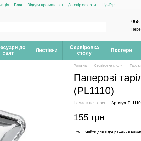
Рус
Укр
мація
Блог
Відгуки про магазин
Договір оферти
068
Пере
есуари до
Сервіровка
Листівки
Постери
свят
столу
Головна
Сервіровка столу
Тарілк
Паперові таріл
(PL1110)
Немає в наявності
Артикул: PL1110
155 грн
Увійти
для відображення накоп
%