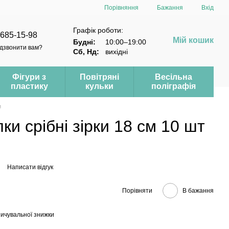
Порівняння
Бажання
Вхід
Графік роботи:
 685-15-98
Мій кошик
Будні:
10:00–19:00
дзвонити вам?
Сб, Нд:
вихідні
Фігури з
Повітряні
Весільна
пластику
кульки
поліграфія
и
ки срібні зірки 18 см 10 шт
Написати відгук
Порівняти
В бажання
ичувальної знижки