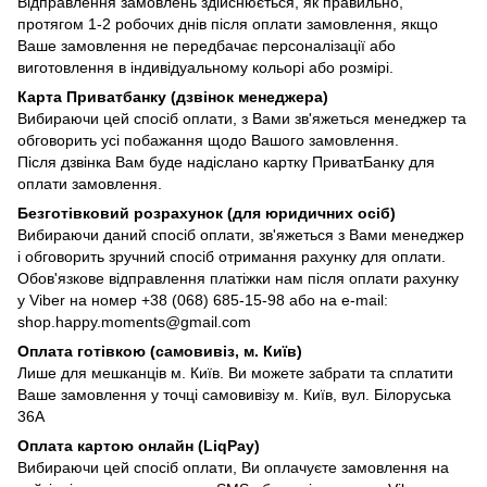
Відправлення замовлень здійснюється, як правильно,
протягом 1-2 робочих днів після оплати замовлення, якщо
Ваше замовлення не передбачає персоналізації або
виготовлення в індивідуальному кольорі або розмірі.
Карта Приватбанку (дзвінок менеджера)
Вибираючи цей спосіб оплати, з Вами зв'яжеться менеджер та
обговорить усі побажання щодо Вашого замовлення.
Після дзвінка Вам буде надіслано картку ПриватБанку для
оплати замовлення.
Безготівковий розрахунок (для юридичних осіб)
Вибираючи даний спосіб оплати, зв'яжеться з Вами менеджер
і обговорить зручний спосіб отримання рахунку для оплати.
Обов'язкове відправлення платіжки нам після оплати рахунку
у Viber на номер +38 (068) 685-15-98 або на e-mail:
shop.happy.moments@gmail.com
Оплата готівкою (самовивіз, м. Київ)
Лише для мешканців м. Київ. Ви можете забрати та сплатити
Ваше замовлення у точці самовивізу м. Київ, вул. Білоруська
36А
Оплата картою онлайн (LiqPay)
Вибираючи цей спосіб оплати, Ви оплачуєте замовлення на