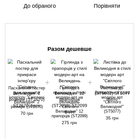
До обраного
Порівняти
Разом дешевше
П
Пасхальний постер
Гірлянда з
Листівка до
для прикраси
прапорців у стилі
Великодня в стилі
інтер'єру "Світлого
модерн-арт на
модерн арт
Великодня" 2
Великдень
"Світлого
розміри (ST2670)
"Світлого
Великодня!"
Великодня" 12
(ST5077)
70 грн
прапорців (ST2099)
35 грн
275 грн