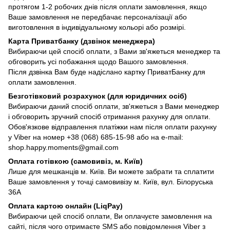
протягом 1-2 робочих днів після оплати замовлення, якщо
Ваше замовлення не передбачає персоналізації або
виготовлення в індивідуальному кольорі або розмірі.
Карта Приватбанку (дзвінок менеджера)
Вибираючи цей спосіб оплати, з Вами зв'яжеться менеджер та
обговорить усі побажання щодо Вашого замовлення.
Після дзвінка Вам буде надіслано картку ПриватБанку для
оплати замовлення.
Безготівковий розрахунок (для юридичних осіб)
Вибираючи даний спосіб оплати, зв'яжеться з Вами менеджер
і обговорить зручний спосіб отримання рахунку для оплати.
Обов'язкове відправлення платіжки нам після оплати рахунку
у Viber на номер +38 (068) 685-15-98 або на e-mail:
shop.happy.moments@gmail.com
Оплата готівкою (самовивіз, м. Київ)
Лише для мешканців м. Київ. Ви можете забрати та сплатити
Ваше замовлення у точці самовивізу м. Київ, вул. Білоруська
36А
Оплата картою онлайн (LiqPay)
Вибираючи цей спосіб оплати, Ви оплачуєте замовлення на
сайті, після чого отримаєте SMS або повідомлення Viber з