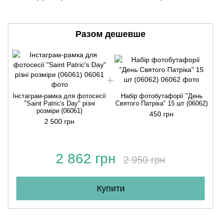
Разом дешевше
Інстаграм-рамка для фотосесії
Набір фотобутафорії "День
І
"Saint Patric's Day" різні
Святого Патріка" 15 шт (06062)
розміри (06061)
450 грн
2 500 грн
2 862 грн
2 950 грн
Купити