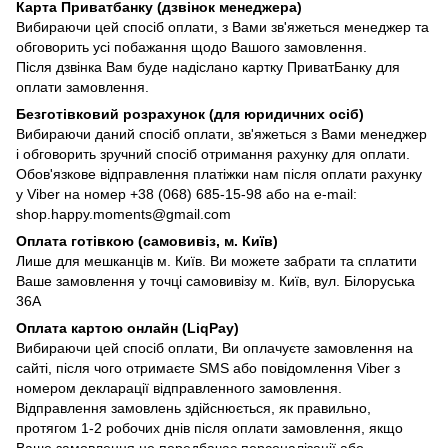
Карта Приватбанку (дзвінок менеджера)
Вибираючи цей спосіб оплати, з Вами зв'яжеться менеджер та
обговорить усі побажання щодо Вашого замовлення.
Після дзвінка Вам буде надіслано картку ПриватБанку для
оплати замовлення.
Безготівковий розрахунок (для юридичних осіб)
Вибираючи даний спосіб оплати, зв'яжеться з Вами менеджер
і обговорить зручний спосіб отримання рахунку для оплати.
Обов'язкове відправлення платіжки нам після оплати рахунку
у Viber на номер +38 (068) 685-15-98 або на e-mail:
shop.happy.moments@gmail.com
Оплата готівкою (самовивіз, м. Київ)
Лише для мешканців м. Київ. Ви можете забрати та сплатити
Ваше замовлення у точці самовивізу м. Київ, вул. Білоруська
36А
Оплата картою онлайн (LiqPay)
Вибираючи цей спосіб оплати, Ви оплачуєте замовлення на
сайті, після чого отримаєте SMS або повідомлення Viber з
номером декларації відправленного замовлення.
Відправлення замовлень здійснюється, як правильно,
протягом 1-2 робочих днів після оплати замовлення, якщо
Ваше замовлення не передбачає персоналізації або