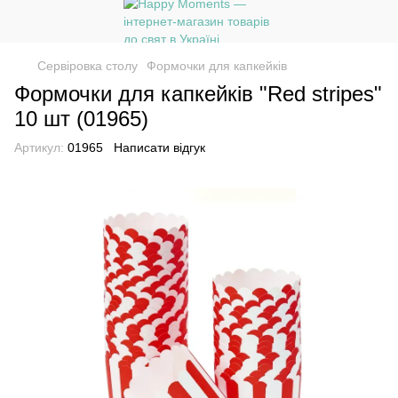
Сервіровка столу
Формочки для капкейків
Формочки для капкейків "Red stripes"
10 шт (01965)
Артикул:
01965
Написати відгук