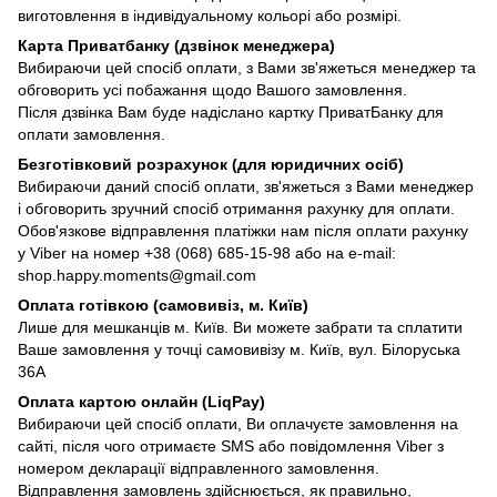
виготовлення в індивідуальному кольорі або розмірі.
Карта Приватбанку (дзвінок менеджера)
Вибираючи цей спосіб оплати, з Вами зв'яжеться менеджер та
обговорить усі побажання щодо Вашого замовлення.
Після дзвінка Вам буде надіслано картку ПриватБанку для
оплати замовлення.
Безготівковий розрахунок (для юридичних осіб)
Вибираючи даний спосіб оплати, зв'яжеться з Вами менеджер
і обговорить зручний спосіб отримання рахунку для оплати.
Обов'язкове відправлення платіжки нам після оплати рахунку
у Viber на номер +38 (068) 685-15-98 або на e-mail:
shop.happy.moments@gmail.com
Оплата готівкою (самовивіз, м. Київ)
Лише для мешканців м. Київ. Ви можете забрати та сплатити
Ваше замовлення у точці самовивізу м. Київ, вул. Білоруська
36А
Оплата картою онлайн (LiqPay)
Вибираючи цей спосіб оплати, Ви оплачуєте замовлення на
сайті, після чого отримаєте SMS або повідомлення Viber з
номером декларації відправленного замовлення.
Відправлення замовлень здійснюється, як правильно,