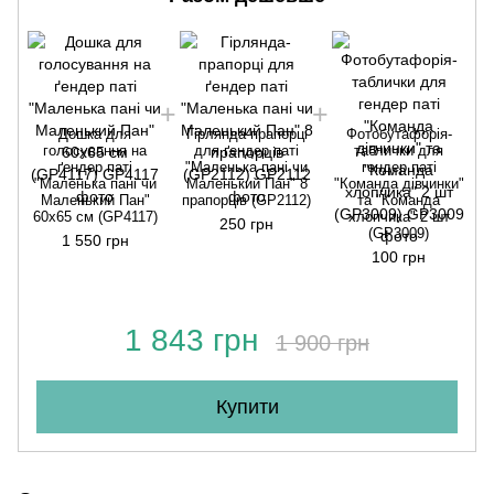
Дошка для
Гірлянда-прапорці
Фотобутафорія-
голосування на
для ґендер паті
таблички для
ґендер паті
"Маленька пані чи
гендер паті
"Маленька пані чи
Маленький Пан" 8
"Команда дівчинки"
Маленький Пан"
прапорців (GP2112)
та "Команда
60х65 см (GP4117)
хлопчика" 2 шт
250 грн
(GP3009)
1 550 грн
100 грн
1 843 грн
1 900 грн
Купити