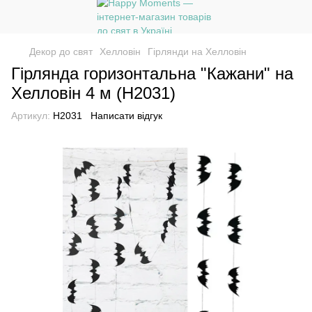
Декор до свят
Хелловін
Гірлянди на Хелловін
Гірлянда горизонтальна "Кажани" на
Хелловін 4 м (Н2031)
Артикул:
Н2031
Написати відгук