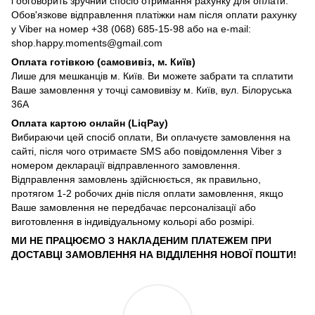
і обговорить зручний спосіб отримання рахунку для оплати.
Обов'язкове відправлення платіжки нам після оплати рахунку
у Viber на номер +38 (068) 685-15-98 або на e-mail:
shop.happy.moments@gmail.com
Оплата готівкою (самовивіз, м. Київ)
Лише для мешканців м. Київ. Ви можете забрати та сплатити
Ваше замовлення у точці самовивізу м. Київ, вул. Білоруська
36А
Оплата картою онлайн (LiqPay)
Вибираючи цей спосіб оплати, Ви оплачуєте замовлення на
сайті, після чого отримаєте SMS або повідомлення Viber з
номером декларації відправленного замовлення.
Відправлення замовлень здійснюється, як правильно,
протягом 1-2 робочих днів після оплати замовлення, якщо
Ваше замовлення не передбачає персоналізації або
виготовлення в індивідуальному кольорі або розмірі.
МИ НЕ ПРАЦЮЄМО З НАКЛАДЕНИМ ПЛАТЕЖЕМ ПРИ
ДОСТАВЦІ ЗАМОВЛЕННЯ НА ВІДДІЛЕННЯ НОВОЇ ПОШТИ!