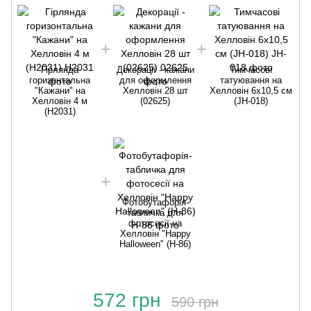
Гірлянда
Декорації - кажани
Тимчасові
горизонтальна
для оформлення
татуювання на
"Кажани" на
Хелловін 28 шт
Хелловін 6х10,5 см
Хелловін 4 м
(02625)
(JH-018)
(Н2031)
Фотобутафорія-
табличка для
фотосесії на
Хелловін "Happy
Halloween" (H-86)
572 грн
590 грн