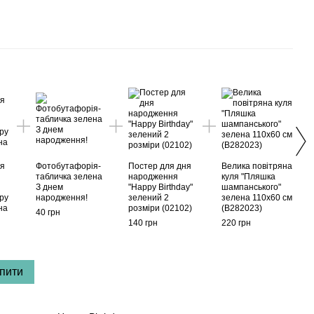
Раз
ія
Фотобутафорія-
Постер для дня
Велика повітряна
Гирл
табличка зелена
народження
куля "Пляшка
прап
З днем
"Happy Birthday"
шампанського"
Birth
py
народження!
зелений 2
зелена 110x60 см
з бі
на
розміри (02102)
(B282023)
(045
40 грн
140 грн
220 грн
300 г
65
пити