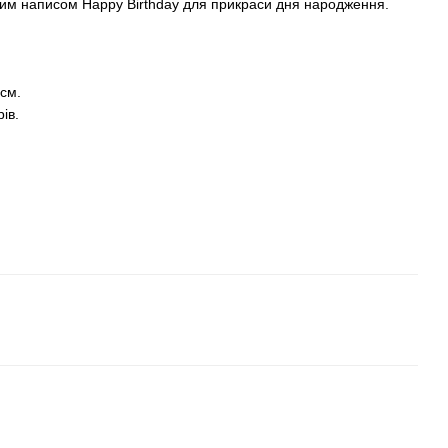
ним написом Happy Birthday для прикраси дня народження.
см.
ів.