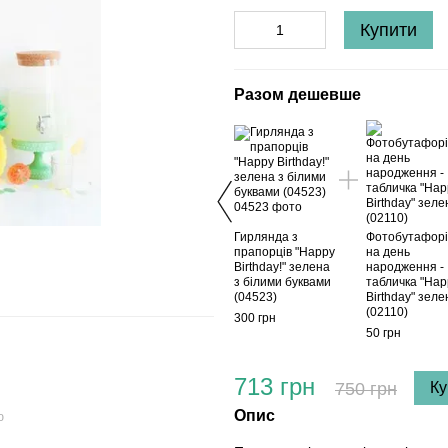
Купити
Разом дешевше
Гирлянда з
Фотобутафор
прапорців "Happy
на день
Birthday!" зелена
народження -
з білими буквами
табличка "Hap
(04523)
Birthday" зеле
(02110)
300 грн
50 грн
713 грн
750 грн
Ку
Опис
ю