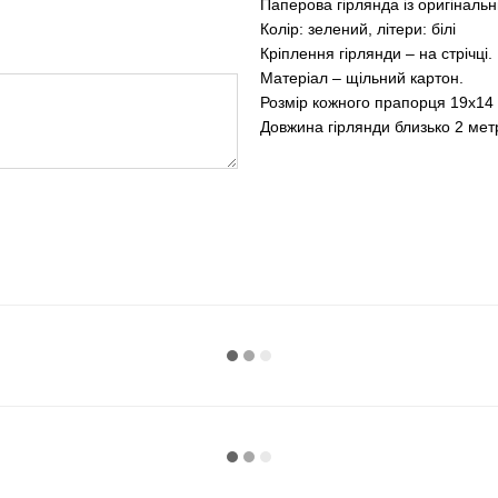
Паперова гірлянда із оригіналь
Колір: зелений, літери: білі
Кріплення гірлянди – на стрічці.
Матеріал – щільний картон.
Розмір кожного прапорця 19х14 
Довжина гірлянди близько 2 метр