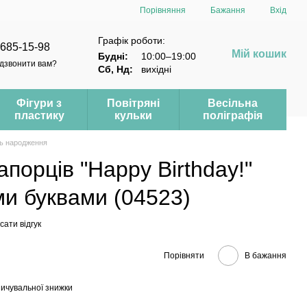
Порівняння
Бажання
Вхід
Графік роботи:
 685-15-98
Мій кошик
Будні:
10:00–19:00
дзвонити вам?
Сб, Нд:
вихідні
Фігури з
Повітряні
Весільна
пластику
кульки
поліграфія
нь народження
апорців "Happy Birthday!"
ми буквами (04523)
ати відгук
Порівняти
В бажання
ичувальної знижки