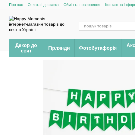
Перейти до основного контенту
Про нас
Оплата і доставка
Обмін та повернення
Контактна інфор
Декор до
Акс
Гірлянди
Фотобутафорія
свят