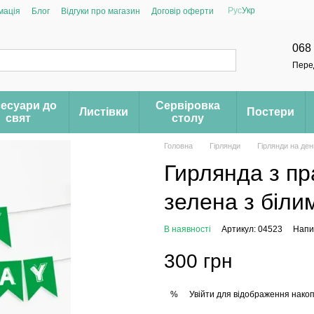
Рус
Укр
мація
Блог
Відгуки про магазин
Договір оферти
068
Пере
есуари до
Сервіровка
Листівки
Постери
свят
столу
Головна
Гірлянди
Гірлянди на де
Гирлянда з пр
зелена з біли
В наявності
Артикул: 04523
Напис
300 грн
Увійти
для відображення накоп
%