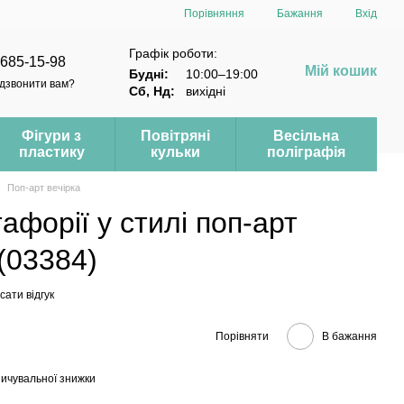
Порівняння
Бажання
Вхід
Графік роботи:
 685-15-98
Мій кошик
Будні:
10:00–19:00
дзвонити вам?
Сб, Нд:
вихідні
Фігури з
Повітряні
Весільна
пластику
кульки
поліграфія
Поп-арт вечірка
афорії у стилі поп-арт
(03384)
ати відгук
Порівняти
В бажання
ичувальної знижки