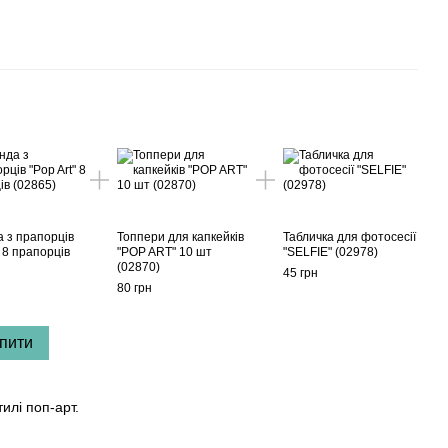
а з прапорців
Топпери для капкейків
Табличка для фотосесії
" 8 прапорців
"POP ART" 10 шт
"SELFIE" (02978)
(02870)
45 грн
80 грн
пити
тилі поп-арт.