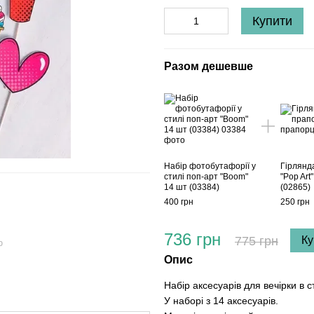
Купити
Разом дешевше
Набір фотобутафорії у
Гірлянд
стилі поп-арт "Boom"
"Pop Art
14 шт (03384)
(02865)
400 грн
250 грн
736 грн
775 грн
Ку
ю
Опис
Набір аксесуарів для вечірки в с
У наборі з 14 аксесуарів.