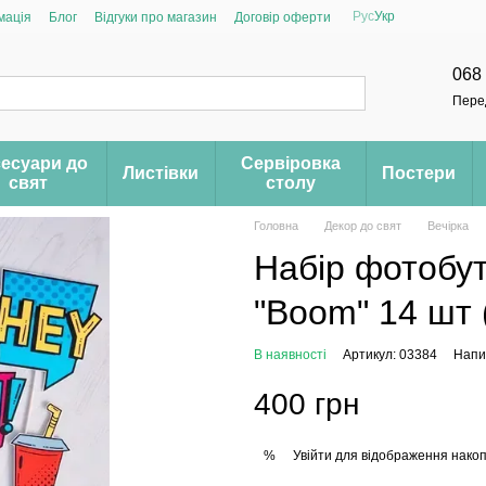
Рус
Укр
мація
Блог
Відгуки про магазин
Договір оферти
068
Пере
есуари до
Сервіровка
Листівки
Постери
свят
столу
Головна
Декор до свят
Вечірка
Набір фотобут
"Boom" 14 шт 
В наявності
Артикул: 03384
Напис
400 грн
Увійти
для відображення накоп
%