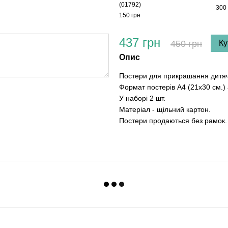
(01792)
300 
150 грн
437 грн
450 грн
Ку
Опис
Постери для прикрашання дитяч
Формат постерів А4 (21х30 см.) 
У наборі 2 шт.
Матеріал - щільний картон.
Постери продаються без рамок.