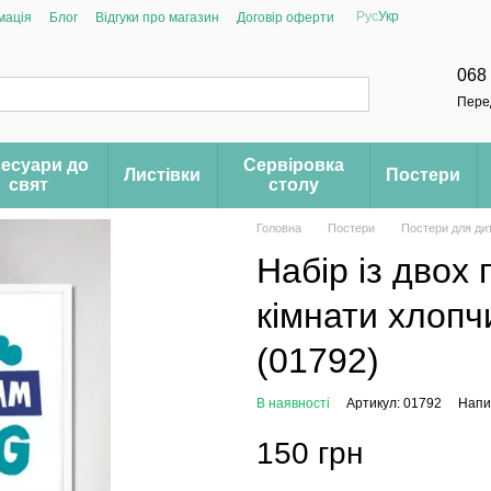
Рус
Укр
мація
Блог
Відгуки про магазин
Договір оферти
068
Пере
есуари до
Сервіровка
Листівки
Постери
свят
столу
Головна
Постери
Постери для дит
Набір із двох 
кімнати хлопч
(01792)
В наявності
Артикул: 01792
Напис
150 грн