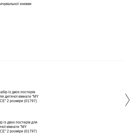
ичувальної знижки
Раз
р із двох постерів для
Набір
чої кімнати "MY
дитяч
CE" 2 розміри (01797)
"DRE