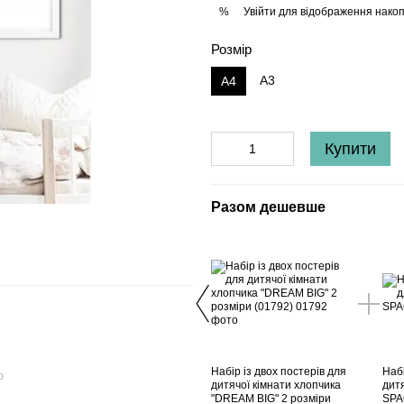
Увійти
для відображення накоп
%
Розмір
A3
A4
Купити
Разом дешевше
Набір із двох постерів для
Набі
ю
дитячої кімнати хлопчика
дитя
"DREAM BIG" 2 розміри
SPA