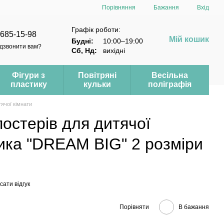
Порівняння
Бажання
Вхід
Графік роботи:
 685-15-98
Мій кошик
Будні:
10:00–19:00
дзвонити вам?
Сб, Нд:
вихідні
Фігури з
Повітряні
Весільна
пластику
кульки
поліграфія
ячої кімнати
постерів для дитячої
ика "DREAM BIG" 2 розміри
ати відгук
Порівняти
В бажання