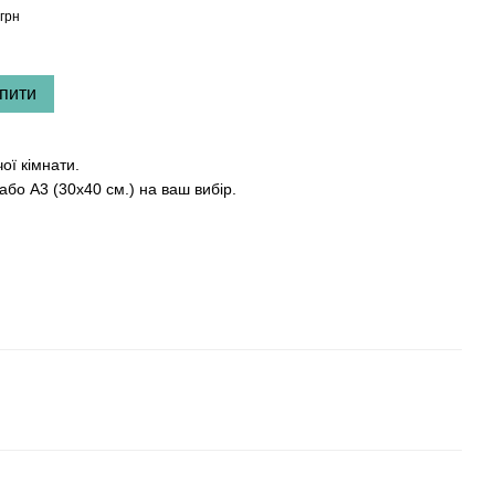
(017
грн
150 г
29
пити
ої кімнати.
або А3 (30х40 см.) на ваш вибір.