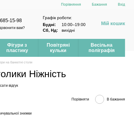
Порівняння
Бажання
Вхід
Графік роботи:
 685-15-98
Мій кошик
Будні:
10:00–19:00
дзвонити вам?
Сб, Нд:
вихідні
Фігури з
Повітряні
Весільна
пластику
кульки
поліграфія
ри на банкетні столи
олики Ніжність
ати відгук
Порівняти
В бажання
ичувальної знижки