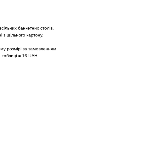
сільних банкетних столів.
і з щільного картону.
му розмірі за замовленням.
м таблиці = 16 UAH.