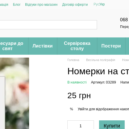
Рус
Укр
мація
Блог
Відгуки про магазин
Договір оферти
068
Пере
есуари до
Сервіровка
Листівки
Постери
свят
столу
Головна
Весільна поліграфія
Номе
Номерки на ст
В наявності
Артикул: 03289
Напис
25 грн
Увійти
для відображення накоп
%
Купити