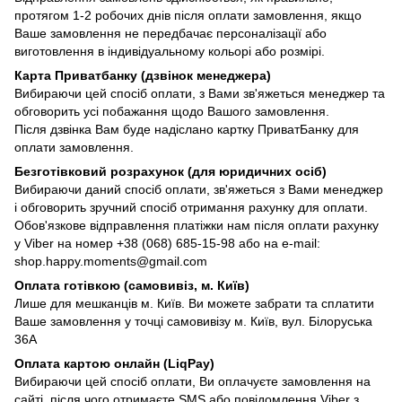
протягом 1-2 робочих днів після оплати замовлення, якщо
Ваше замовлення не передбачає персоналізації або
виготовлення в індивідуальному кольорі або розмірі.
Карта Приватбанку (дзвінок менеджера)
Вибираючи цей спосіб оплати, з Вами зв'яжеться менеджер та
обговорить усі побажання щодо Вашого замовлення.
Після дзвінка Вам буде надіслано картку ПриватБанку для
оплати замовлення.
Безготівковий розрахунок (для юридичних осіб)
Вибираючи даний спосіб оплати, зв'яжеться з Вами менеджер
і обговорить зручний спосіб отримання рахунку для оплати.
Обов'язкове відправлення платіжки нам після оплати рахунку
у Viber на номер +38 (068) 685-15-98 або на e-mail:
shop.happy.moments@gmail.com
Оплата готівкою (самовивіз, м. Київ)
Лише для мешканців м. Київ. Ви можете забрати та сплатити
Ваше замовлення у точці самовивізу м. Київ, вул. Білоруська
36А
Оплата картою онлайн (LiqPay)
Вибираючи цей спосіб оплати, Ви оплачуєте замовлення на
сайті, після чого отримаєте SMS або повідомлення Viber з