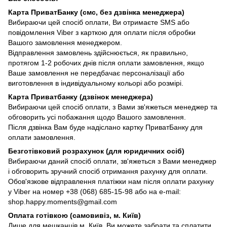
Карта ПриватБанку (смс, без дзвінка менеджера)
Вибираючи цей спосіб оплати, Ви отримаєте SMS або
повідомлення Viber з карткою для оплати після обробки
Вашого замовлення менеджером.
Відправлення замовлень здійснюється, як правильно,
протягом 1-2 робочих днів після оплати замовлення, якщо
Ваше замовлення не передбачає персоналізації або
виготовлення в індивідуальному кольорі або розмірі.
Карта Приватбанку (дзвінок менеджера)
Вибираючи цей спосіб оплати, з Вами зв'яжеться менеджер та
обговорить усі побажання щодо Вашого замовлення.
Після дзвінка Вам буде надіслано картку ПриватБанку для
оплати замовлення.
Безготівковий розрахунок (для юридичних осіб)
Вибираючи даний спосіб оплати, зв'яжеться з Вами менеджер
і обговорить зручний спосіб отримання рахунку для оплати.
Обов'язкове відправлення платіжки нам після оплати рахунку
у Viber на номер +38 (068) 685-15-98 або на e-mail:
shop.happy.moments@gmail.com
Оплата готівкою (самовивіз, м. Київ)
Лише для мешканців м. Київ. Ви можете забрати та сплатити