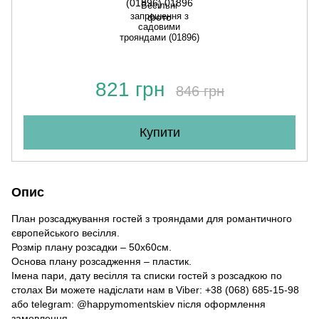
Весільні
запрошення з
садовими
трояндами (01896)
821 грн
846 грн
Купити
Опис
План розсаджування гостей з трояндами для романтичного
європейського весілля.
Розмір плану розсадки – 50х60см.
Основа плану розсадження – пластик.
Імена пари, дату весілля та списки гостей з розсадкою по
столах Ви можете надіслати нам в Viber: +38 (068) 685-15-98
або telegram: @happymomentskiev після оформлення
замовлення.