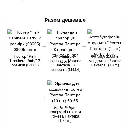
Разом дешевше
Постер "Pink
Гірлянда з
Фотобутафорія-
Panthere Party" 2
прапорців "Рожева
мордочка "Рожева
розміри (08005)
Пантера" 8
Пантера" (1 шт.)
прапорців (08004)
Ярлички для
подарунків гостям
"Рожева Пантера"
(10 шт.)