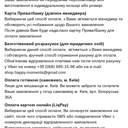
виготовлення в індивідуальному кольорі або розмірі.
Карта Приватбанку (дзвінок менеджера)
Вибираючи цей спосіб оплати, з Вами зв'яжеться менеджер та
обговорить усі побажання щодо Вашого замовлення.
Після дзвінка Вам буде надіслано картку ПриватБанку для
оплати замовлення.
Безготівковий розрахунок (для юридичних осіб)
Вибираючи даний спосіб оплати, зв'яжеться з Вами менеджер
і обговорить зручний спосіб отримання рахунку для оплати.
Обов'язкове відправлення платіжки нам після оплати рахунку
у Viber на номер +38 (068) 685-15-98 або на e-mail:
shop.happy.moments@gmail.com
Оплата готівкою (самовивіз, м. Київ)
Лише для мешканців м. Київ. Ви можете забрати та сплатити
Ваше замовлення у точці самовивізу м. Київ, вул. Білоруська
36А
Оплата картою онлайн (LiqPay)
Вибираючи цей спосіб оплати, Ви оплачуєте замовлення на
сайті, після чого отримаєте SMS або повідомлення Viber з
номером декларації відправленного замовлення.
Відправлення замовлень здійснюється, як правильно,