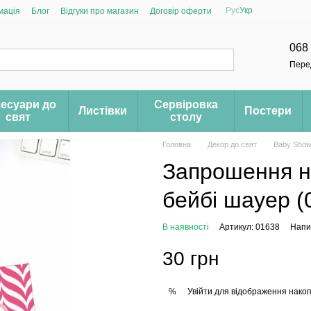
Рус
Укр
мація
Блог
Відгуки про магазин
Договір оферти
068
Пере
есуари до
Сервіровка
Листівки
Постери
свят
столу
Головна
Декор до свят
Baby Show
Запрошення н
бейбі шауер (
В наявності
Артикул: 01638
Напис
30 грн
Увійти
для відображення накоп
%