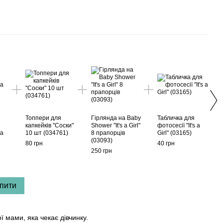
Раз
Топпери для
Гірлянда на Baby
Табличка для
Запр
капкейків "Соски"
Shower "It's a Girl"
фотосесії "It's a
майб
 a
10 шт (034761)
8 прапорців
Girl" (03165)
шауе
(03093)
80 грн
40 грн
30 гр
250 грн
75
пити
 мами, яка чекає дівчинку.