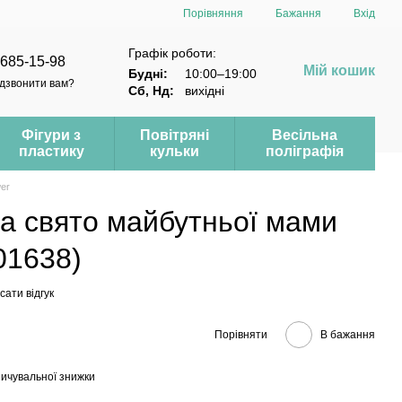
Порівняння
Бажання
Вхід
Графік роботи:
 685-15-98
Мій кошик
Будні:
10:00–19:00
дзвонити вам?
Сб, Нд:
вихідні
Фігури з
Повітряні
Весільна
пластику
кульки
поліграфія
er
а свято майбутньої мами
01638)
ати відгук
Порівняти
В бажання
ичувальної знижки