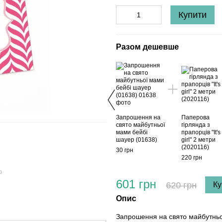
Купити
Разом дешевше
Запрошення на
Паперова
свято майбутньої
гірлянда з
мами бейбі
прапорців "It's
шауер (01638)
girl" 2 метри
(2020116)
30 грн
220 грн
ю
601 грн
620 грн
Ку
Опис
Запрошення на свято майбутньої