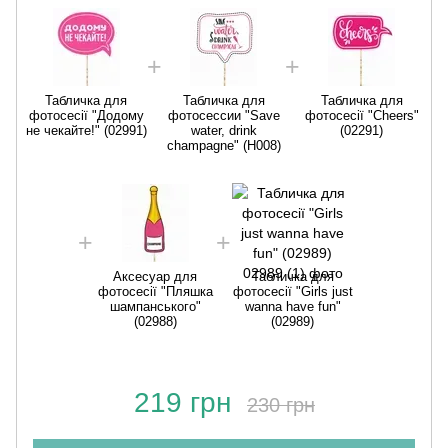
Табличка для
Табличка для
Табличка для
фотосесії "Додому
фотосессии "Save
фотосесії "Cheers"
н
не чекайте!" (02991)
water, drink
(02291)
champagne" (H008)
Аксесуар для
Табличка для
фотосесії "Пляшка
фотосесії "Girls just
шампанського"
wanna have fun"
(02988)
(02989)
219 грн
230 грн