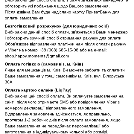
обговорить усі побажання щодо Вашого замовлення.
Після дзвінка Вам буде надіслано картку ПриватБанку для
оплати замовлення.
Безготівковий розрахунок (для юридичних осіб)
Вибираючи даний спосіб оплати, зв'яжеться з Вами менеджер
і обговорить зручний спосіб отримання рахунку для оплати.
Обов'язкове відправлення платіжки нам після оплати рахунку
у Viber на номер +38 (068) 685-15-98 або на e-mail:
shop.happy.moments@gmail.com
Оплата готівкою (самовивіз, м. Київ)
Лише для мешканців м. Київ. Ви можете забрати та сплатити
Ваше замовлення у точці самовивізу м. Київ, вул. Білоруська
36А
Оплата картою онлайн (LiqPay)
Вибираючи цей спосіб оплати, Ви оплачуєте замовлення на
сайті, після чого отримаєте SMS або повідомлення Viber з
номером декларації відправленного замовлення.
Відправлення замовлень здійснюється, як правильно,
протягом 1-2 робочих днів після оплати замовлення, якщо
Ваше замовлення не передбачає персоналізації або
виготовлення в індивідуальному кольорі або розмірі.