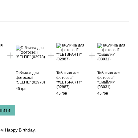
Табличка для
Табличка для
Табличка для
фотосесії
фотосесії
фотосесії
"SELFIE" (02978)
"#LETSPARTY"
"Смайлик"
(02987)
(03031)
45 грн
45 грн
45 грн
пити
м Happy Birthday.