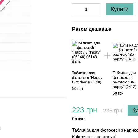
Купити
Разом дешевше
Табличка для
Табличка для
фотосесії "Happy
фотосесії з
Birthday" (06148)
радугою "Be
happy" (0412)
50 грн
50 грн
223 грн
235 грн
Ку
Опис
ю
Табличка для фотосесії з написо
Кріплення - на палиці.