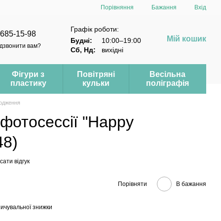
Порівняння
Бажання
Вхід
Графік роботи:
 685-15-98
Мій кошик
Будні:
10:00–19:00
дзвонити вам?
Сб, Нд:
вихідні
Фігури з
Повітряні
Весільна
пластику
кульки
поліграфія
одження
фотосессії "Happy
48)
ати відгук
Порівняти
В бажання
ичувальної знижки