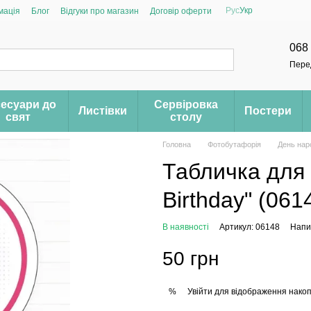
Рус
Укр
мація
Блог
Відгуки про магазин
Договір оферти
068
Пере
есуари до
Сервіровка
Листівки
Постери
свят
столу
Головна
Фотобутафорія
День нар
Табличка для 
Birthday" (061
В наявності
Артикул: 06148
Напис
50 грн
Увійти
для відображення накоп
%