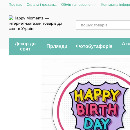
Перейти до основного контенту
Про нас
Оплата і доставка
Обмін та повернення
Контактна інфор
Декор до
Акс
Гірлянди
Фотобутафорія
свят