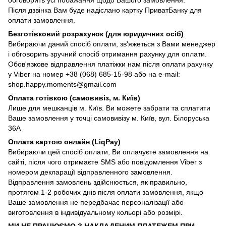
Після дзвінка Вам буде надіслано картку ПриватБанку для
оплати замовлення.
Безготівковий розрахунок (для юридичних осіб)
Вибираючи даний спосіб оплати, зв'яжеться з Вами менеджер
і обговорить зручний спосіб отримання рахунку для оплати.
Обов'язкове відправлення платіжки нам після оплати рахунку
у Viber на номер +38 (068) 685-15-98 або на e-mail:
shop.happy.moments@gmail.com
Оплата готівкою (самовивіз, м. Київ)
Лише для мешканців м. Київ. Ви можете забрати та сплатити
Ваше замовлення у точці самовивізу м. Київ, вул. Білоруська
36А
Оплата картою онлайн (LiqPay)
Вибираючи цей спосіб оплати, Ви оплачуєте замовлення на
сайті, після чого отримаєте SMS або повідомлення Viber з
номером декларації відправленного замовлення.
Відправлення замовлень здійснюється, як правильно,
протягом 1-2 робочих днів після оплати замовлення, якщо
Ваше замовлення не передбачає персоналізації або
виготовлення в індивідуальному кольорі або розмірі.
МИ НЕ ПРАЦЮЄМО З НАКЛАДЕНИМ ПЛАТЕЖЕМ ПРИ