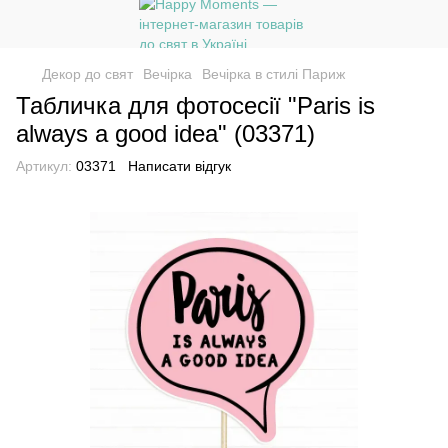
Декор до свят
Вечірка
Вечірка в стилі Париж
Табличка для фотосесії "Paris is
always a good idea" (03371)
Артикул:
03371
Написати відгук