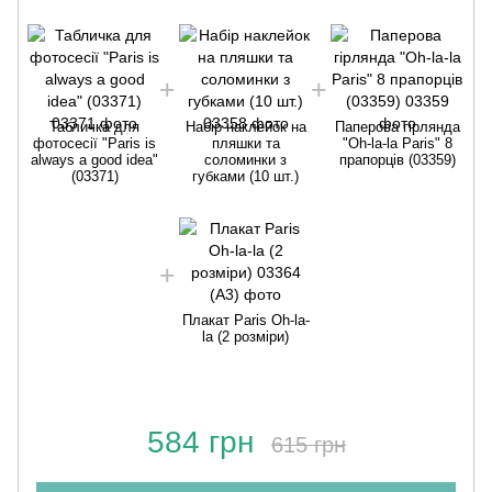
Табличка для
Набір наклейок на
Паперова гірлянда
фотосесії "Paris is
пляшки та
"Oh-la-la Paris" 8
always a good idea"
соломинки з
прапорців (03359)
(03371)
губками (10 шт.)
Плакат Paris Oh-la-
la (2 розміри)
584 грн
615 грн