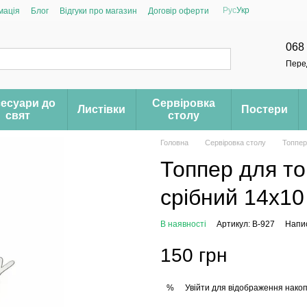
Рус
Укр
мація
Блог
Відгуки про магазин
Договір оферти
068
Пере
есуари до
Сервіровка
Листівки
Постери
свят
столу
Головна
Сервіровка столу
Топпер
Топпер для то
срібний 14х10
В наявності
Артикул: B-927
Напис
150 грн
Увійти
для відображення накоп
%