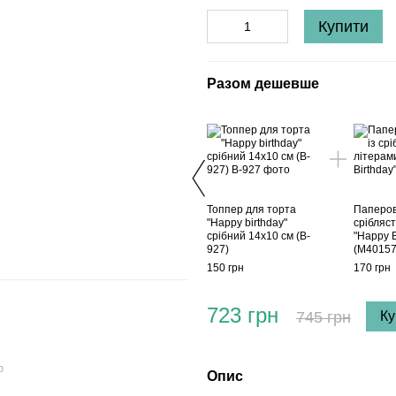
Купити
Разом дешевше
Топпер для торта
Паперова
"Happy birthday"
срібляс
срібний 14х10 см (B-
"Happy B
927)
(M40157
150 грн
170 грн
723 грн
745 грн
Ку
ю
Опис