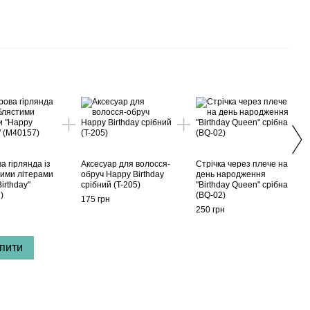
Раз
 гірлянда із
Аксесуар для волосся-
Стрічка через плече на
тими літерами
обруч Happy Birthday
день народження
irthday"
срібний (T-205)
"Birthday Queen" срібна
Топп
)
(BQ-02)
175 грн
birth
250 грн
(B-92
150 г
пити
50