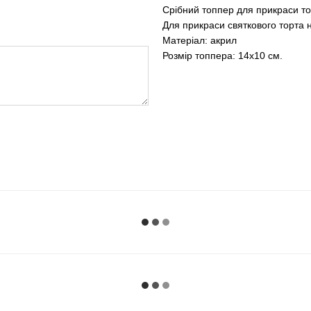
Срібний топпер для прикраси тор
Для прикраси святкового торта 
Матеріал: акрил
Розмір топпера: 14х10 см.