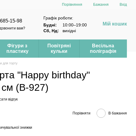
Порівняння
Бажання
Вхід
Графік роботи:
 685-15-98
Мій кошик
Будні:
10:00–19:00
дзвонити вам?
Сб, Нд:
вихідні
Фігури з
Повітряні
Весільна
пластику
кульки
поліграфія
и для торту
рта "Happy birthday"
 см (B-927)
ати відгук
Порівняти
В бажання
ичувальної знижки