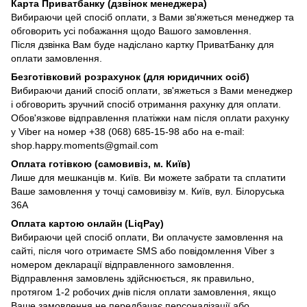
Карта Приватбанку (дзвінок менеджера)
Вибираючи цей спосіб оплати, з Вами зв'яжеться менеджер та
обговорить усі побажання щодо Вашого замовлення.
Після дзвінка Вам буде надіслано картку ПриватБанку для
оплати замовлення.
Безготівковий розрахунок (для юридичних осіб)
Вибираючи даний спосіб оплати, зв'яжеться з Вами менеджер
і обговорить зручний спосіб отримання рахунку для оплати.
Обов'язкове відправлення платіжки нам після оплати рахунку
у Viber на номер +38 (068) 685-15-98 або на e-mail:
shop.happy.moments@gmail.com
Оплата готівкою (самовивіз, м. Київ)
Лише для мешканців м. Київ. Ви можете забрати та сплатити
Ваше замовлення у точці самовивізу м. Київ, вул. Білоруська
36А
Оплата картою онлайн (LiqPay)
Вибираючи цей спосіб оплати, Ви оплачуєте замовлення на
сайті, після чого отримаєте SMS або повідомлення Viber з
номером декларації відправленного замовлення.
Відправлення замовлень здійснюється, як правильно,
протягом 1-2 робочих днів після оплати замовлення, якщо
Ваше замовлення не передбачає персоналізації або