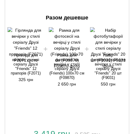
Разом дешевше
Гірлянда для
Рамка для
Набір
вечірки у стилі
фотосесії на
фотобутафорії для
серіалу Друзі
вечірці у стилі
вечірки у стилі
"Friends" 12
серіалу Друзі
серіалу Друзі
прапорів (F2071)
(Friends) 100х70 см
"Friends" 20 шт
(F09870)
(F9031)
325 грн
2 650 грн
550 грн
3 419 грн