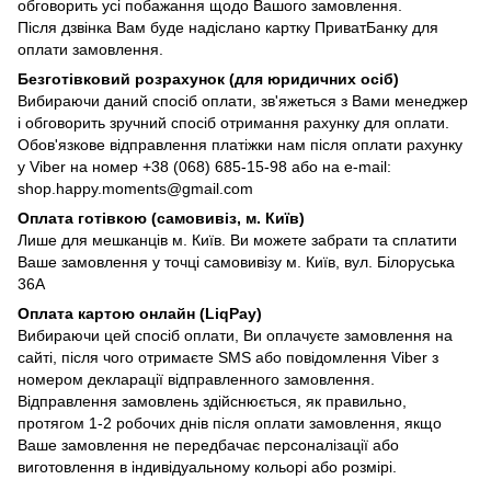
обговорить усі побажання щодо Вашого замовлення.
Після дзвінка Вам буде надіслано картку ПриватБанку для
оплати замовлення.
Безготівковий розрахунок (для юридичних осіб)
Вибираючи даний спосіб оплати, зв'яжеться з Вами менеджер
і обговорить зручний спосіб отримання рахунку для оплати.
Обов'язкове відправлення платіжки нам після оплати рахунку
у Viber на номер +38 (068) 685-15-98 або на e-mail:
shop.happy.moments@gmail.com
Оплата готівкою (самовивіз, м. Київ)
Лише для мешканців м. Київ. Ви можете забрати та сплатити
Ваше замовлення у точці самовивізу м. Київ, вул. Білоруська
36А
Оплата картою онлайн (LiqPay)
Вибираючи цей спосіб оплати, Ви оплачуєте замовлення на
сайті, після чого отримаєте SMS або повідомлення Viber з
номером декларації відправленного замовлення.
Відправлення замовлень здійснюється, як правильно,
протягом 1-2 робочих днів після оплати замовлення, якщо
Ваше замовлення не передбачає персоналізації або
виготовлення в індивідуальному кольорі або розмірі.