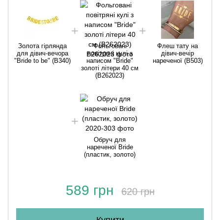
Золота гірлянда
Фольговані
Флеш тату на
для дівич-вечора
повітряні кулі з
дівич-вечір
"Bride to be" (B340)
написом "Bride"
нареченої (B503)
золоті літери 40 см
(B262023)
Обруч для
нареченої Bride
(пластик, золото)
589 грн
620 грн
Купити