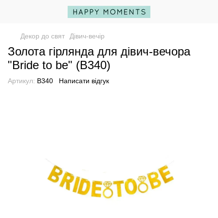
Декор до свят
Дівич-вечір
Золота гірлянда для дівич-вечора
"Bride to be" (B340)
Артикул:
B340
Написати відгук