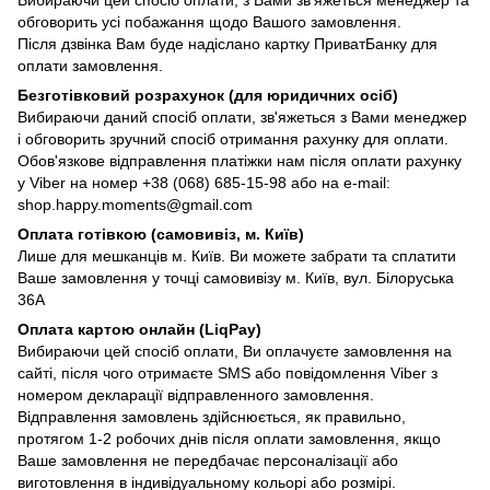
обговорить усі побажання щодо Вашого замовлення.
Після дзвінка Вам буде надіслано картку ПриватБанку для
оплати замовлення.
Безготівковий розрахунок (для юридичних осіб)
Вибираючи даний спосіб оплати, зв'яжеться з Вами менеджер
і обговорить зручний спосіб отримання рахунку для оплати.
Обов'язкове відправлення платіжки нам після оплати рахунку
у Viber на номер +38 (068) 685-15-98 або на e-mail:
shop.happy.moments@gmail.com
Оплата готівкою (самовивіз, м. Київ)
Лише для мешканців м. Київ. Ви можете забрати та сплатити
Ваше замовлення у точці самовивізу м. Київ, вул. Білоруська
36А
Оплата картою онлайн (LiqPay)
Вибираючи цей спосіб оплати, Ви оплачуєте замовлення на
сайті, після чого отримаєте SMS або повідомлення Viber з
номером декларації відправленного замовлення.
Відправлення замовлень здійснюється, як правильно,
протягом 1-2 робочих днів після оплати замовлення, якщо
Ваше замовлення не передбачає персоналізації або
виготовлення в індивідуальному кольорі або розмірі.