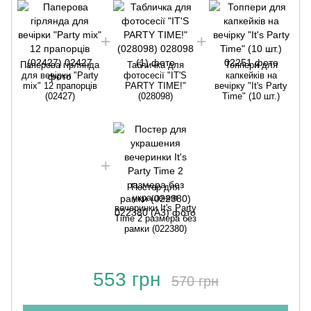
Паперова гірлянда
Табличка для
Топпери для
для вечірки "Party
фотосесії "IT'S
капкейків на
mix" 12 прапорців
PARTY TIME!"
вечірку "It's Party
(02427)
(028098)
Time" (10 шт.)
Постер для
украшения
вечеринки It's Party
Time 2 размера без
рамки (022380)
553 грн
570 грн