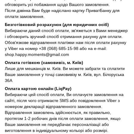
обговорить усі побажання щодо Вашого замовлення.
Після дзвінка Вам буде надіслано картку ПриватБанку для
оплати замовлення.
Безготівковий розрахунок (для юридичних осіб)
Вибираючи даний спосіб оплати, зв'яжеться з Вами менеджер
і обговорить зручний спосіб отримання рахунку для оплати.
Обов'язкове відправлення платіжки нам після оплати рахунку
у Viber на номер +38 (068) 685-15-98 або на e-mail:
shop.happy.moments@gmail.com
Оплата готівкою (самовивіз, м. Київ)
Лише для мешканців м. Київ. Ви можете забрати та сплатити
Ваше замовлення у точці самовивізу м. Київ, вул. Білоруська
36А
Оплата картою онлайн (LiqPay)
Вибираючи цей спосіб оплати, Ви оплачуєте замовлення на
сайті, після чого отримаєте SMS або повідомлення Viber з
номером декларації відправленного замовлення.
Відправлення замовлень здійснюється, як правильно,
протягом 1-2 робочих днів після оплати замовлення, якщо
Ваше замовлення не передбачає персоналізації або
виготовлення в індивідуальному кольорі або розмірі.