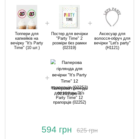
Топпери для
Постер для вечірки
Аксесуар для
капкейків на
"Party Time" 2
волосся-обруч для
вечірку "It's Party
розміри без рамки
вечірки "Let's party"
Time" (10 шт.)
(02319)
(H1121)
Паперова гірлянда
для вечірки "It's
Party Time" 12
прапорців (02252)
594 грн
625 грн