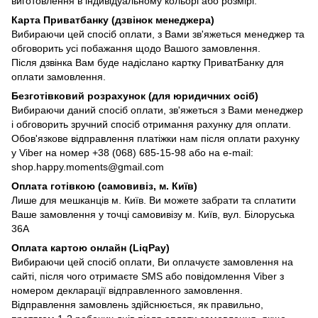
виготовлення в індивідуальному кольорі або розмірі.
Карта Приватбанку (дзвінок менеджера)
Вибираючи цей спосіб оплати, з Вами зв'яжеться менеджер та
обговорить усі побажання щодо Вашого замовлення.
Після дзвінка Вам буде надіслано картку ПриватБанку для
оплати замовлення.
Безготівковий розрахунок (для юридичних осіб)
Вибираючи даний спосіб оплати, зв'яжеться з Вами менеджер
і обговорить зручний спосіб отримання рахунку для оплати.
Обов'язкове відправлення платіжки нам після оплати рахунку
у Viber на номер +38 (068) 685-15-98 або на e-mail:
shop.happy.moments@gmail.com
Оплата готівкою (самовивіз, м. Київ)
Лише для мешканців м. Київ. Ви можете забрати та сплатити
Ваше замовлення у точці самовивізу м. Київ, вул. Білоруська
36А
Оплата картою онлайн (LiqPay)
Вибираючи цей спосіб оплати, Ви оплачуєте замовлення на
сайті, після чого отримаєте SMS або повідомлення Viber з
номером декларації відправленного замовлення.
Відправлення замовлень здійснюється, як правильно,