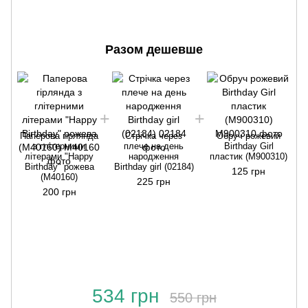
Разом дешевше
Паперова гірлянда
Стрічка через
Обруч рожевий
з глітерними
плече на день
Birthday Girl
літерами "Happy
народження
пластик (M900310)
Birthday" рожева
Birthday girl (02184)
125 грн
(M40160)
225 грн
200 грн
534 грн
550 грн