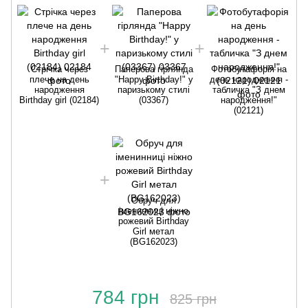
Стрічка через
Паперова гірлянда
Фотобутафорія на
плече на день
"Happy Birthday!" у
день народження -
народження
паризькому стилі
табличка "З днем
B
Birthday girl (02184)
(03367)
народження!"
(02121)
Обруч для
іменинниці ніжно
рожевий Birthday
Girl метал
(BG162023)
784 грн
825 грн