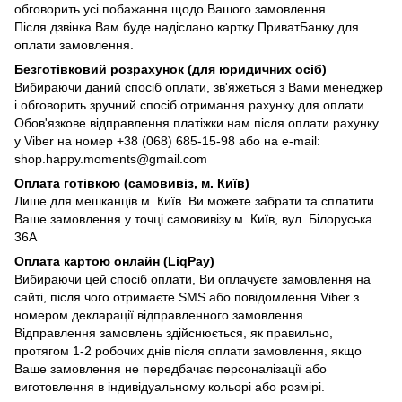
обговорить усі побажання щодо Вашого замовлення.
Після дзвінка Вам буде надіслано картку ПриватБанку для
оплати замовлення.
Безготівковий розрахунок (для юридичних осіб)
Вибираючи даний спосіб оплати, зв'яжеться з Вами менеджер
і обговорить зручний спосіб отримання рахунку для оплати.
Обов'язкове відправлення платіжки нам після оплати рахунку
у Viber на номер +38 (068) 685-15-98 або на e-mail:
shop.happy.moments@gmail.com
Оплата готівкою (самовивіз, м. Київ)
Лише для мешканців м. Київ. Ви можете забрати та сплатити
Ваше замовлення у точці самовивізу м. Київ, вул. Білоруська
36А
Оплата картою онлайн (LiqPay)
Вибираючи цей спосіб оплати, Ви оплачуєте замовлення на
сайті, після чого отримаєте SMS або повідомлення Viber з
номером декларації відправленного замовлення.
Відправлення замовлень здійснюється, як правильно,
протягом 1-2 робочих днів після оплати замовлення, якщо
Ваше замовлення не передбачає персоналізації або
виготовлення в індивідуальному кольорі або розмірі.