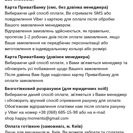
Карта ПриватБанку (смс, без дзвінка менеджера)
Вибираючи цей спосіб оплати, Ви отримаєте SMS або
повідомлення Viber з карткою для оплати після обробки
Вашого замовлення менеджером.
Відправлення замовлень здійснюється, як правильно,
протягом 1-2 робочих днів після оплати замовлення, якщо
Ваше замовлення не передбачає персоналізації або
виготовлення в індивідуальному кольорі або розмірі.
Карта Приватбанку (дзвінок менеджера)
Вибираючи цей спосіб оплати, з Вами зв'яжеться менеджер та
обговорить усі побажання щодо Вашого замовлення.
Після дзвінка Вам буде надіслано картку ПриватБанку для
оплати замовлення.
Безготівковий розрахунок (для юридичних осіб)
Вибираючи даний спосіб оплати, зв'яжеться з Вами менеджер
і обговорить зручний спосіб отримання рахунку для оплати.
Обов'язкове відправлення платіжки нам після оплати рахунку
у Viber на номер +38 (068) 685-15-98 або на e-mail:
shop.happy.moments@gmail.com
Оплата готівкою (самовивіз, м. Київ)
Лише для мешканців м. Київ. Ви можете забрати та сплатити