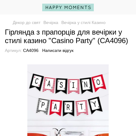
Декор до свят
Вечірка
Вечірка у стилі Казино
Гірлянда з прапорців для вечірки у
стилі казино "Casino Party" (CA4096)
Артикул:
CA4096
Написати відгук