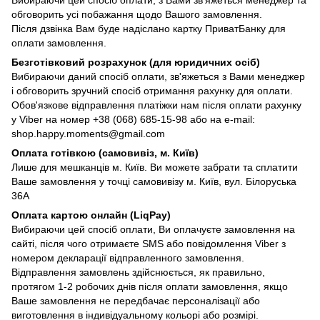
обговорить усі побажання щодо Вашого замовлення.
Після дзвінка Вам буде надіслано картку ПриватБанку для
оплати замовлення.
Безготівковий розрахунок (для юридичних осіб)
Вибираючи даний спосіб оплати, зв'яжеться з Вами менеджер
і обговорить зручний спосіб отримання рахунку для оплати.
Обов'язкове відправлення платіжки нам після оплати рахунку
у Viber на номер +38 (068) 685-15-98 або на e-mail:
shop.happy.moments@gmail.com
Оплата готівкою (самовивіз, м. Київ)
Лише для мешканців м. Київ. Ви можете забрати та сплатити
Ваше замовлення у точці самовивізу м. Київ, вул. Білоруська
36А
Оплата картою онлайн (LiqPay)
Вибираючи цей спосіб оплати, Ви оплачуєте замовлення на
сайті, після чого отримаєте SMS або повідомлення Viber з
номером декларації відправленного замовлення.
Відправлення замовлень здійснюється, як правильно,
протягом 1-2 робочих днів після оплати замовлення, якщо
Ваше замовлення не передбачає персоналізації або
виготовлення в індивідуальному кольорі або розмірі.