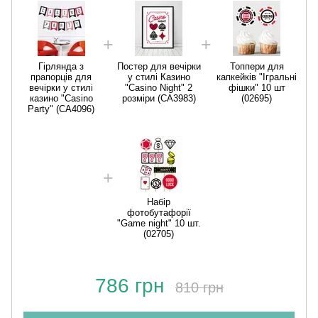
Гірлянда з
Постер для вечірки
Топпери для
прапорців для
у стилі Казино
капкейків "Ігральні
вечірки у стилі
"Casino Night" 2
фішки" 10 шт
казино "Casino
розміри (CA3983)
(02695)
Party" (CA4096)
Набір
фотобутафорії
"Game night" 10 шт.
(02705)
786 грн
810 грн