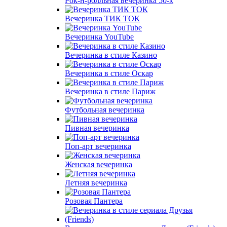
Рок-н-ролльная вечеринка 50-х
Вечеринка ТИК ТОК
Вечеринка YouTube
Вечеринка в стиле Казино
Вечеринка в стиле Оскар
Вечеринка в стиле Париж
Футбольная вечеринка
Пивная вечеринка
Поп-арт вечеринка
Женская вечеринка
Летняя вечеринка
Розовая Пантера