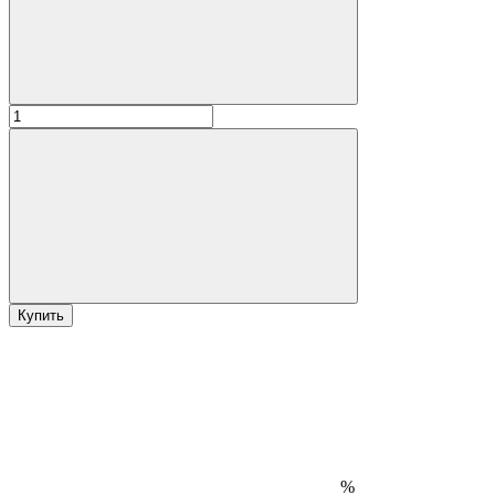
Купить
%