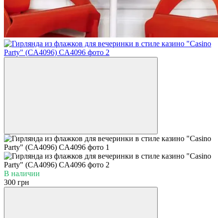
В наличии
300 грн