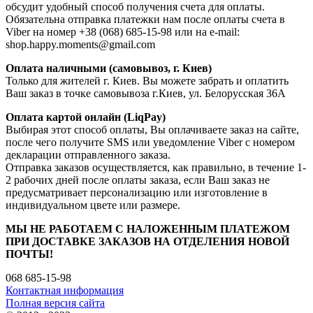
обсудит удобный способ получения счета для оплаты.
Обязательна отправка платежки нам после оплаты счета в
Viber на номер +38 (068) 685-15-98 или на e-mail:
shop.happy.moments@gmail.com
Оплата наличными (самовывоз, г. Киев)
Только для жителей г. Киев. Вы можете забрать и оплатить
Ваш заказ в точке самовывоза г.Киев, ул. Белорусская 36А
Оплата картой онлайн (LiqPay)
Выбирая этот способ оплаты, Вы оплачиваете заказ на сайте,
после чего получите SMS или уведомление Viber с номером
декларации отправленного заказа.
Отправка заказов осуществляется, как правильно, в течение 1-
2 рабочих дней после оплаты заказа, если Ваш заказ не
предусматривает персонализацию или изготовление в
индивидуальном цвете или размере.
МЫ НЕ РАБОТАЕМ С НАЛОЖЕННЫМ ПЛАТЕЖОМ
ПРИ ДОСТАВКЕ ЗАКАЗОВ НА ОТДЕЛЕНИЯ НОВОЙ
ПОЧТЫ!
068 685-15-98
Контактная информация
Полная версия сайта