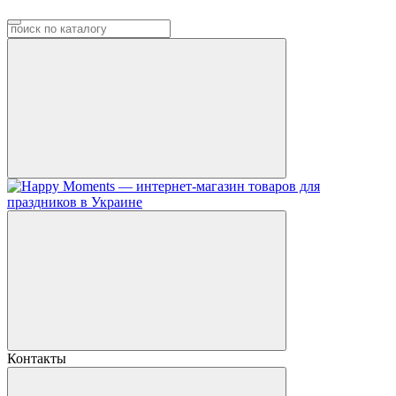
Контакты