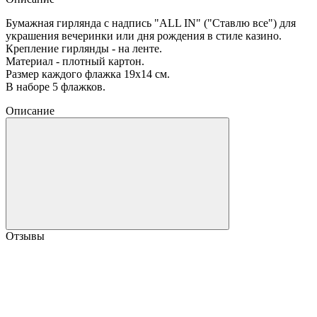
Бумажная гирлянда с надпись "ALL IN" ("Ставлю все") для
украшения вечеринки или дня рождения в стиле казино.
Крепление гирлянды - на ленте.
Материал - плотный картон.
Размер каждого флажка 19х14 см.
В наборе 5 флажков.
Описание
Отзывы