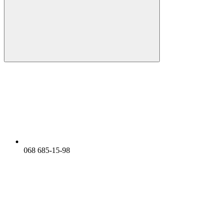
068 685-15-98