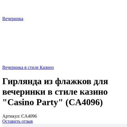
Вечеринка
Вечеринка в стиле Казино
Гирлянда из флажков для
вечеринки в стиле казино
"Casino Party" (CA4096)
Артикул:
CA4096
Оставить отзыв