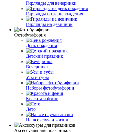
Гирлянды для вечеринки
Гирлянды на день рождения
Гирлянды на девичник
Фотобутафория
День рождения
Детский праздник
Вечеринка
Усы и губы
Наборы фотобутафории
Красота и фэнш
Лето
На все случаи жизни
Аксессуары для праздников