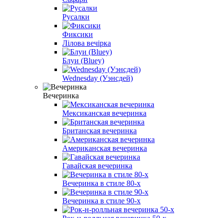
Русалки
Фиксики
Лілова вечірка
Блуи (Bluey)
Wednesday (Уэнсдей)
Вечеринка
Мексиканская вечеринка
Британская вечеринка
Американская вечеринка
Гавайская вечеринка
Вечеринка в стиле 80-х
Вечеринка в стиле 90-х