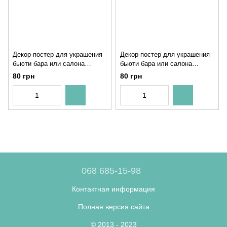
Декор-постер для украшения
Декор-постер для украшения
бьюти бара или салона
бьюти бара или салона
красоты "Fashion makeup" 2
красоты "Мейкап" 2 размера
80 грн
80 грн
размера (S41300)
(S41301)
068 685-15-98
Контактная информация
Полная версия сайта
© 2013 - 2023