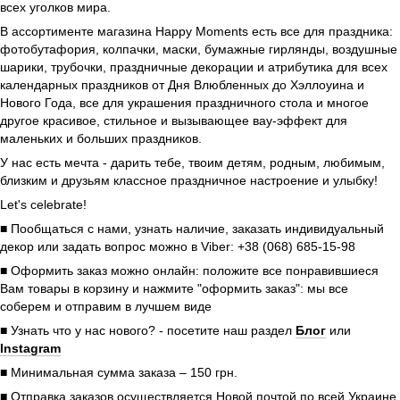
всех уголков мира.
В ассортименте магазина Happy Moments есть все для праздника:
фотобутафория, колпачки, маски, бумажные гирлянды, воздушные
шарики, трубочки, праздничные декорации и атрибутика для всех
календарных праздников от Дня Влюбленных до Хэллоуина и
Нового Года, все для украшения праздничного стола и многое
другое красивое, стильное и вызывающее вау-эффект для
маленьких и больших праздников.
У нас есть мечта - дарить тебе, твоим детям, родным, любимым,
близким и друзьям классное праздничное настроение и улыбку!
Let's celebrate!
■ Пообщаться с нами, узнать наличие, заказать индивидуальный
декор или задать вопрос можно в Viber: +38 (068) 685-15-98
■ Оформить заказ можно онлайн: положите все понравившиеся
Вам товары в корзину и нажмите "оформить заказ": мы все
соберем и отправим в лучшем виде
■ Узнать что у нас нового? - посетите наш раздел
Блог
или
Instagram
■ Минимальная сумма заказа – 150 грн.
■ Отправка заказов осуществляется Новой почтой по всей Украине