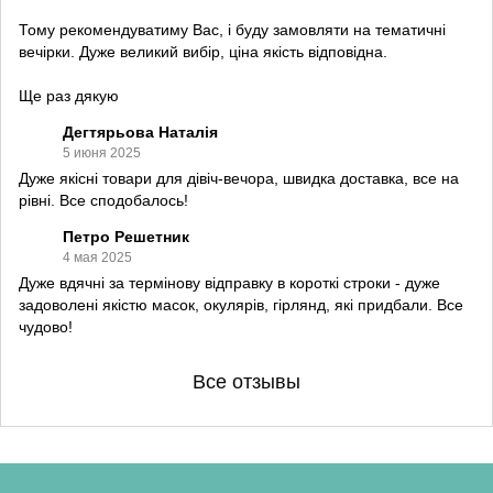
Тому рекомендуватиму Вас, і буду замовляти на тематичні
вечірки. Дуже великий вибір, ціна якість відповідна.
Ще раз дякую
Дегтярьова Наталія
5 июня 2025
Дуже якісні товари для дівіч-вечора, швидка доставка, все на
рівні. Все сподобалось!
Петро Решетник
4 мая 2025
Дуже вдячні за термінову відправку в короткі строки - дуже
задоволені якістю масок, окулярів, гірлянд, які придбали. Все
чудово!
Все отзывы