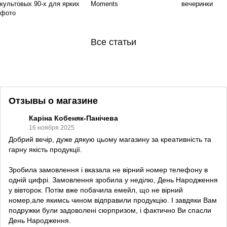
культовых 90-х для ярких
Moments
вечеринки
фото
Все статьи
Отзывы о магазине
Каріна Кобеняк-Панічева
16 ноября 2025
Добрий вечір, дуже дякую цьому магазину за креативність та
гарну якість продукції.
Зробила замовлення і вказала не вірний номер телефону в
одній цифрі. Замовлення зробила у неділю, День Народження
у вівторок. Потім вже побачила емейл, що не вірний
номер,але якимсь чином відправили продукцію. І завдяки Вам
подружки були задоволені сюрпризом, і фактично Ви спасли
День Народження.