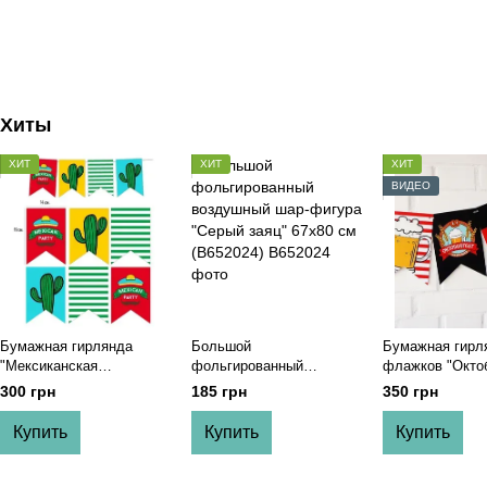
Хиты
ХИТ
ХИТ
ХИТ
ВИДЕО
Бумажная гирлянда
Большой
Бумажная гирл
"Мексиканская
фольгированный
флажков "Окто
вечеринка" 12 флажков
воздушный шар-фигура
12 флажков (09
300 грн
185 грн
350 грн
(M-208)
"Серый заяц" 67x80 см
(B652024)
Купить
Купить
Купить