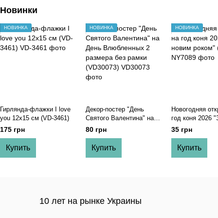
Новинки
НОВИНКА
НОВИНКА
НОВИНКА
Гирлянда-флажки I love
Декор-постер "День
Новогодняя отк
you 12х15 см (VD-3461)
Святого Валентина" на
год коня 2026 
День Влюбленных 2
роком" (NY7089
175 грн
80 грн
35 грн
размера без рамки
(VD30073)
Купить
Купить
Купить
10 лет на рынке Украины