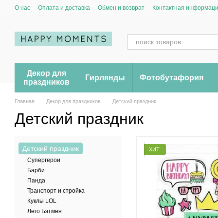
Перейти к основному контенту
О нас
Оплата и доставка
Обмен и возврат
Контактная информац
Декор для
Гирлянды
Фотобутафория
праздников
Главная
Декор для праздников
Детский праздник
Детский праздник
Детский праздник
ХИТ
Супергерои
Барби
Панда
Транспорт и стройка
Куклы LOL
Лего Бэтмен