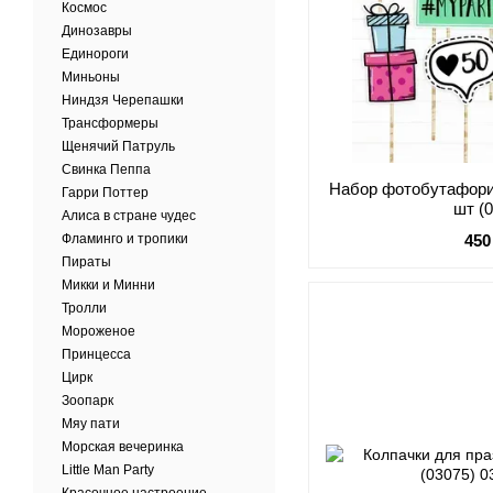
Космос
Динозавры
Единороги
Миньоны
Ниндзя Черепашки
Трансформеры
Щенячий Патруль
Свинка Пеппа
Набор фотобутафори
Гарри Поттер
шт (
Алиса в стране чудес
Фламинго и тропики
450
Пираты
Микки и Минни
Тролли
Мороженое
Принцесса
Цирк
Зоопарк
Мяу пати
Морская вечеринка
Little Man Party