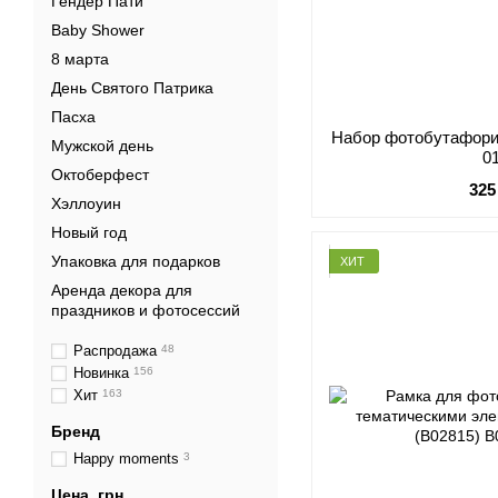
Гендер Пати
Baby Shower
8 марта
День Святого Патрика
Пасха
Набор фотобутафории
Мужской день
0
Октоберфест
325
Хэллоуин
Новый год
Упаковка для подарков
ХИТ
Аренда декора для
праздников и фотосессий
Распродажа
48
Новинка
156
Хит
163
Бренд
Happy moments
3
Цена, грн