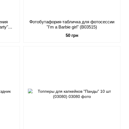
ения
Фотобутафория-табличка для фотосессии
rty"
"I'm a Barbie girl" (B03515)
50 грн