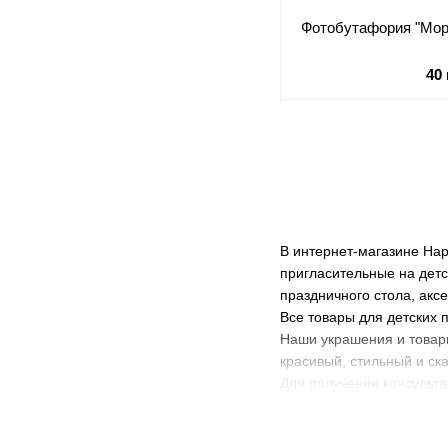
Фотобутафория "Мор
40
В интернет-магазине Hap
пригласительные на детс
праздничного стола, акс
Все товары для детских 
Наши украшения и товары
красивый, стильный и ск
​Для получения консульт