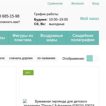
Сравнение
Желания
Вход
График работы:
8 685-15-98
Мой заказ
Будние:
10:00–19:00
езвонить вам?
Сб, Вс:
выходные
Фигуры из
Воздушные
Свадебная
еры
пластика
шары
полиграфия
вле
сначала дороже
по названию
Отображение:
ХИТ