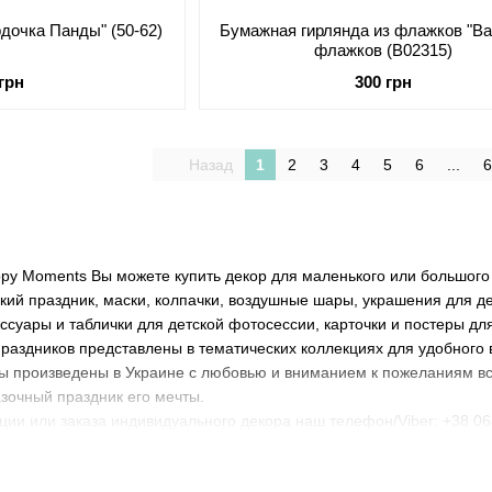
дочка Панды" (50-62)
Бумажная гирлянда из флажков "Bar
флажков (B02315)
 грн
300 грн
Назад
1
2
3
4
5
6
...
6
py Moments Вы можете купить декор для маленького или большого
кий праздник, маски, колпачки, воздушные шары, украшения для дет
ессуары и таблички для детской фотосессии, карточки и постеры дл
праздников представлены в тематических коллекциях для удобного
 произведены в Украине с любовью и вниманием к пожеланиям все
азочный праздник его мечты.
ации или заказа индивидуального декора наш телефон/Viber: +38 06