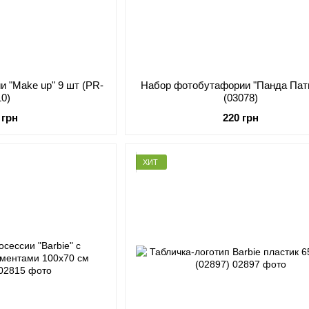
 "Make up" 9 шт (PR-
Набор фотобутафории "Панда Пати
10)
(03078)
 грн
220 грн
ХИТ