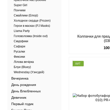
Красочное настроение
Super Girl
Пончики
Смайлики (Emoji)
Холодное сердце (Frozen)
Герои в масках (PJ Masks)
Llama Party
Колпачки для праз
Головоломка (Inside out)
(03
Смурфики
Сафари
100
Русалки
Фиксики
Лілова вечірка
ХИТ
Блуи (Bluey)
Wednesday (Уэнсдей)
Вечеринка
День рождения
День Влюбленных
Девичник
Первый годик