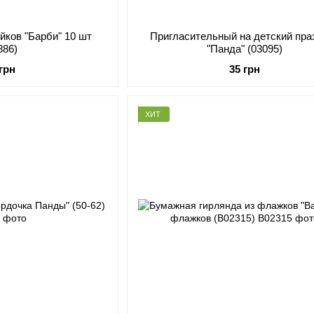
йков "Барби" 10 шт
Пригласительный на детский пра
886)
"Панда" (03095)
 грн
35 грн
ХИТ