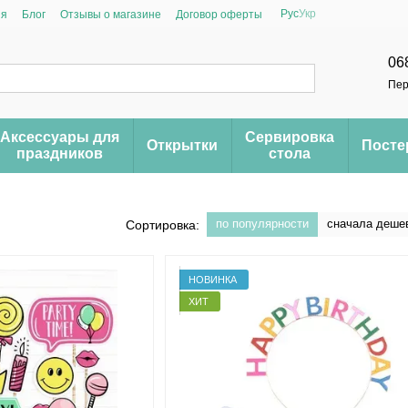
Рус
Укр
ия
Блог
Отзывы о магазине
Договор оферты
06
Пер
Аксессуары для
Сервировка
Открытки
Пост
праздников
стола
по популярности
сначала деше
Сортировка:
НОВИНКА
ХИТ