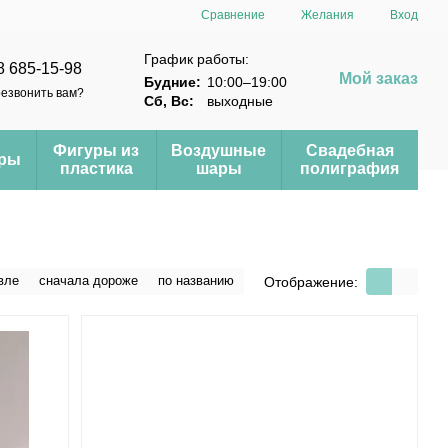
Сравнение
Желания
Вход
График работы:
8 685-15-98
Мой заказ
Будние:
10:00–19:00
езвонить вам?
Сб, Вс:
выходные
Фигуры из
Воздушные
Свадебная
еры
пластика
шары
полиграфия
вле
сначала дороже
по названию
Отображение: