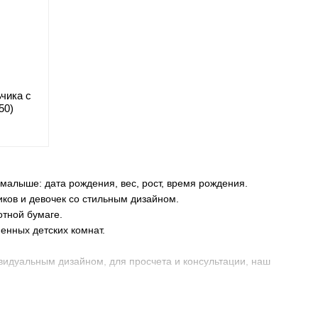
чика с
50)
малыше: дата рождения, вес, рост, время рождения.
ков и девочек со стильным дизайном.
отной бумаге.
енных детских комнат.
видуальным дизайном, для просчета и консультации, наш