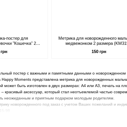
ика-постер для
Метрика для новорожденного маль
вочки "Кошечка" 2
медвежонком 2 размера (KM31
 (KM7180)
 грн
150 грн
тильный постер с важными и памятными данными о новорожденном 
а Happy Moments представлена метрика для новорожденных мальчи
й может быть изготовлен в двух размерах: А4 или А3, печать на пл
 – красивый аксессуар, который стал неотъемлемой частью соврем
ать неожиданным и приятным подарком молодым родителям.
рику новорожденного под заказ с учетом Ваших пожеланий и инди
-15-98