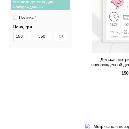
Метрика детская для
новорожденных
Новинка
5
Цена, грн
От Цена, грн
До Цена, грн
OK
Детская метр
новорожденной де
размера
150