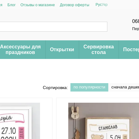
Рус
Укр
ия
Блог
Отзывы о магазине
Договор оферты
06
Пер
Аксессуары для
Сервировка
Открытки
Пост
праздников
стола
по популярности
сначала деше
Сортировка: