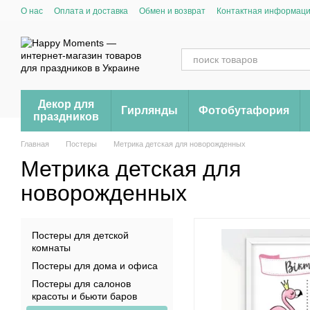
Перейти к основному контенту
О нас
Оплата и доставка
Обмен и возврат
Контактная информац
Декор для
Гирлянды
Фотобутафория
праздников
Главная
Постеры
Метрика детская для новорожденных
Метрика детская для
новорожденных
Постеры для детской
комнаты
Постеры для дома и офиса
Постеры для салонов
красоты и бьюти баров