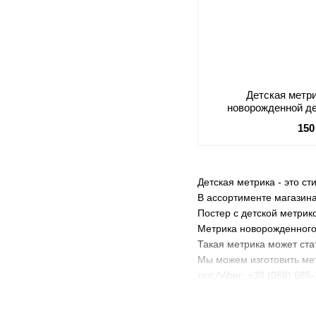
Детская метр
новорожденной де
размера
150
Детская метрика - это с
В ассортименте магазин
Постер с детской метрико
Метрика новорожденного
Такая метрика может ст
Мы можем изготовить мет
тел./Viber: +38 (068) 685