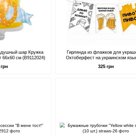
здушный шар Кружка
Гирлянда из флажков для украш
 66x60 см (B9112024)
Октоберфест на украинском язы
флажков (OK752024)
 грн
325 грн