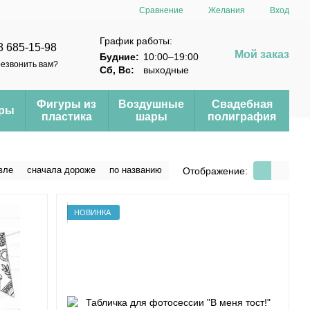
Сравнение
Желания
Вход
График работы:
8 685-15-98
Мой заказ
Будние:
10:00–19:00
езвонить вам?
Сб, Вс:
выходные
Фигуры из
Воздушные
Свадебная
еры
пластика
шары
полиграфия
вле
сначала дороже
по названию
Отображение:
НОВИНКА