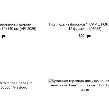
гированных шаров-
Гирлянда из флажков "I CAME FO
 74х140 см (VFL2026)
12 флажков (09038)
 грн
300 грн