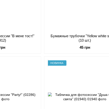
ессии "В мене тост!"
Бумажные трубочки "Yellow white st
912)
(10 шт.)
 грн
45 грн
НОВИНКА