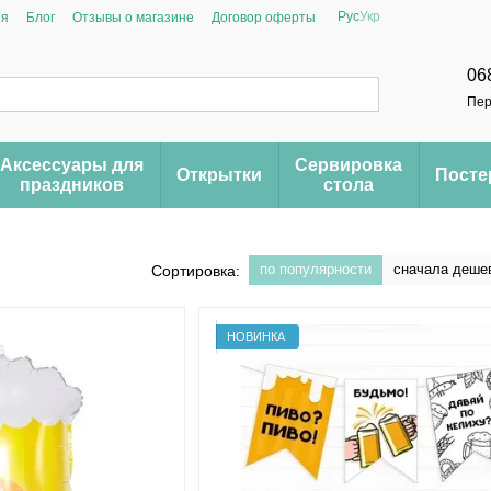
Рус
Укр
ия
Блог
Отзывы о магазине
Договор оферты
06
Пер
Аксессуары для
Сервировка
Открытки
Пост
праздников
стола
по популярности
сначала деше
Сортировка:
НОВИНКА