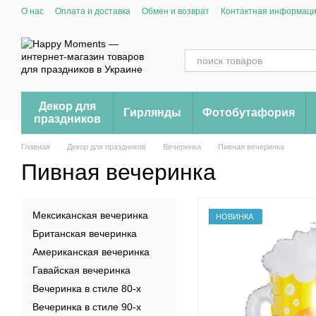
Перейти к основному контенту
О нас
Оплата и доставка
Обмен и возврат
Контактная информац
Декор для
Гирлянды
Фотобутафория
праздников
Главная
Декор для праздников
Вечеринка
Пивная вечеринка
Пивная вечеринка
Мексиканская вечеринка
НОВИНКА
Британская вечеринка
Американская вечеринка
Гавайская вечеринка
Вечеринка в стиле 80-х
Вечеринка в стиле 90-х