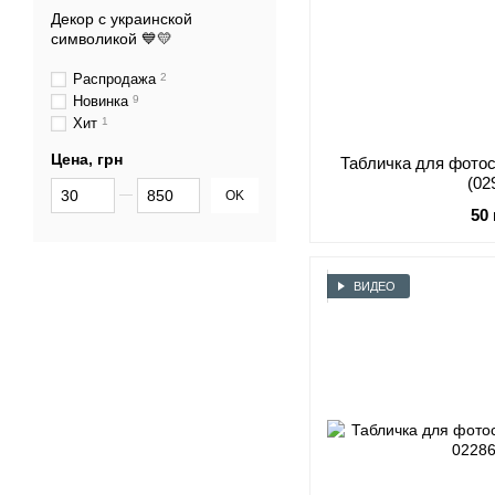
Декор с украинской
символикой 💙💛
Распродажа
2
Новинка
9
Хит
1
Цена, грн
Табличка для фотос
(02
От Цена, грн
До Цена, грн
OK
50
ВИДЕО