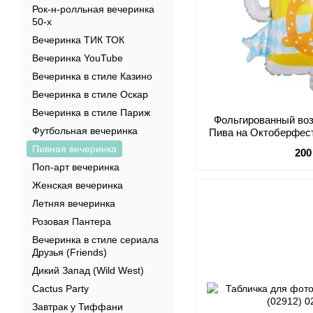
Рок-н-ролльная вечеринка
50-х
Вечеринка ТИК ТОК
Вечеринка YouTube
Вечеринка в стиле Казино
Вечеринка в стиле Оскар
Вечеринка в стиле Париж
Фольгированный во
Футбольная вечеринка
Пива на Октоберфест
Пивная вечеринка
200
Поп-арт вечеринка
Женская вечеринка
Летняя вечеринка
Розовая Пантера
Вечеринка в стиле сериала
Друзья (Friends)
Дикий Запад (Wild West)
Cactus Party
Завтрак у Тиффани