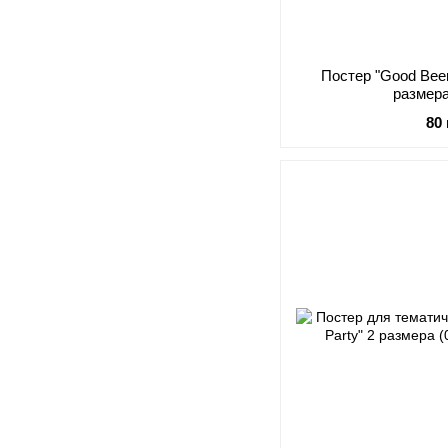
Постер "Good Beer 
размера
80