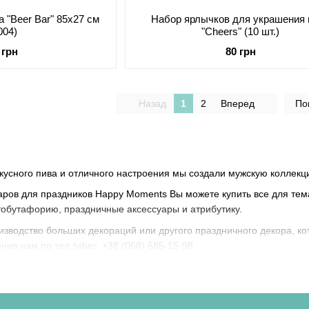
а "Beer Bar" 85х27 см
Набор ярлычков для украшения 
004)
"Сheers" (10 шт.)
 грн
80 грн
Назад
1
2
Вперед
По
кусного пива и отличного настроения мы создали мужскую коллекц
аров для праздников Happy Moments Вы можете купить все для тем
обутафорию, праздничные аксессуары и атрибутику.
изводство больших декораций или другого праздничного декора, к
онив нам по тел./viber: +38 (068) 685-15-98