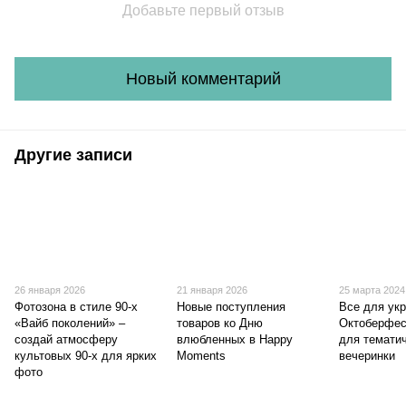
Добавьте первый отзыв
Новый комментарий
Другие записи
26 января 2026
21 января 2026
25 марта 2024
Фотозона в стиле 90-х
Новые поступления
Все для ук
«Вайб поколений» –
товаров ко Дню
Октоберфес
создай атмосферу
влюбленных в Happy
для темати
культовых 90-х для ярких
Moments
вечеринки
фото