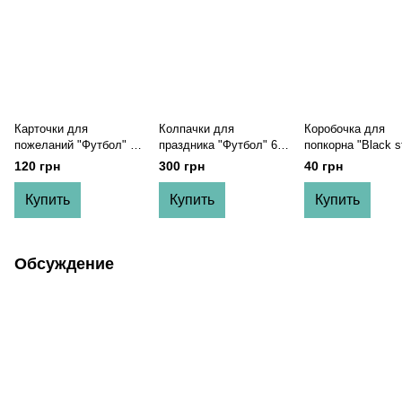
Карточки для
Колпачки для
Коробочка для
пожеланий "Футбол" 8
праздника "Футбол" 6
попкорна "Black st
шт (F202371)
шт (F70084)
(1 шт.)
120 грн
300 грн
40 грн
Купить
Купить
Купить
Обсуждение